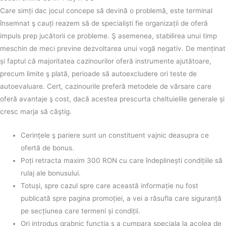
Care simți dac jocul concepe să devină o problemă, este terminal
însemnat ş cauți reazem să de specialiști fie organizații de oferă
impuls prep jucătorii ce probleme. Ş asemenea, stabilirea unui timp
meschin de meci previne dezvoltarea unui vogă negativ. De menținat
și faptul că majoritatea cazinourilor oferă instrumente ajutătoare,
precum limite ş plată, perioade să autoexcludere ori teste de
autoevaluare. Cert, cazinourile preferă metodele de vărsare care
oferă avantaje ş cost, dacă acestea prescurta cheltuielile generale și
cresc marja să câştig.
Cerințele ş pariere sunt un constituent vajnic deasupra ce
ofertă de bonus.
Poți retracta maxim 300 RON cu care îndeplinești condițiile să
rulaj ale bonusului.
Totuși, spre cazul spre care această informație nu fost
publicată spre pagina promoției, a vei a răsufla care siguranță
pe secțiunea care termeni și condiții.
Ori introdus grabnic funcția ş a cumpara speciala la acolea de