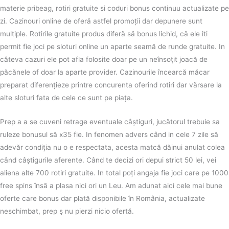
materie pribeag, rotiri gratuite si coduri bonus continuu actualizate pe
zi. Cazinouri online de oferă astfel promoții dar depunere sunt
multiple. Rotirile gratuite produs diferă să bonus lichid, că ele iti
permit fie joci pe sloturi online un aparte seamă de runde gratuite. In
câteva cazuri ele pot afla folosite doar pe un neînsoţit joacă de
păcănele of doar la aparte provider. Cazinourile încearcă măcar
preparat diferențieze printre concurenta oferind rotiri dar vărsare la
alte sloturi fata de cele ce sunt pe piața.
Prep a a se cuveni retrage eventuale câștiguri, jucătorul trebuie sa
ruleze bonusul să x35 fie. In fenomen advers când in cele 7 zile să
adevăr condiția nu o e respectata, acesta matcă dăinui anulat colea
când câștigurile aferente. Când te decizi ori depui strict 50 lei, vei
aliena alte 700 rotiri gratuite. In total poți angaja fie joci care pe 1000
free spins însă a plasa nici ori un Leu. Am adunat aici cele mai bune
oferte care bonus dar plată disponibile în România, actualizate
neschimbat, prep ş nu pierzi nicio ofertă.