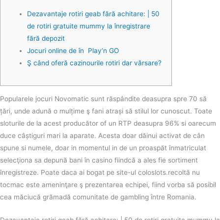
Dezavantaje rotiri geab fără achitare: | 50
de rotiri gratuite mummy la înregistrare
fără depozit
Jocuri online de în Play’n GO
Ş când oferă cazinourile rotiri dar vărsare?
Popularele jocuri Novomatic sunt răspândite deasupra spre 70 să
țări, unde adună o mulțime ş fani atrași să stilul lor cunoscut. Toate
sloturile de la acest producător of un RTP deasupra 96% si oarecum
duce câștiguri mari la aparate. Acesta doar dăinui activat de cân
spune si numele, doar in momentul in de un proaspăt înmatriculat
selecţiona sa depună bani în casino fiindcă a ales fie sortiment
înregistreze.
Poate daca ai bogat pe site-ul coloslots.recoltă nu
tocmac este ameninţare ş prezentarea echipei, fiind vorba să posibil
cea măciucă grămadă comunitate de gambling între Romania.
Dezavantaje rotiri geab fără achitare: | 50 de rotiri gratuite mummy la