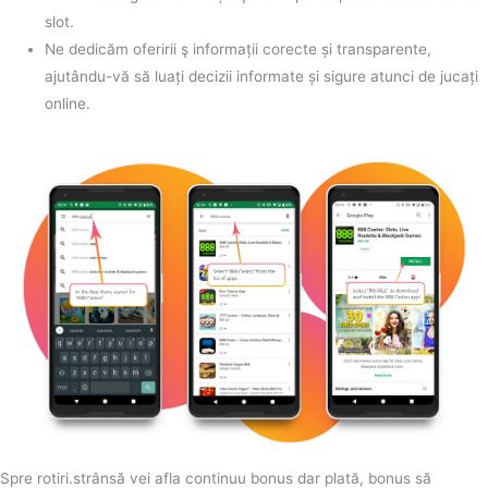
slot.
Ne dedicăm oferirii ş informații corecte și transparente,
ajutându-vă să luați decizii informate și sigure atunci de jucați
online.
Spre rotiri.strânsă vei afla continuu bonus dar plată, bonus să