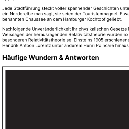
Jede Stadtführung steckt voller spannender Geschichten unt
ein Norderelbe man sagt, sie seien der Touristenmagnet. Etw
benannten Chaussee an dem Hamburger Kochtopf geliebt.
Nachfolgende Unveränderlichkeit ihr physikalischen Gesetze i
Weissagen der herausragenden Relativitätstheorie wurden exp
besonderen Relativitätstheorie sei Einsteins 1905 erschien
Hendrik Antoon Lorentz unter anderem Henri Poincaré hinaus
Häufige Wundern & Antworten