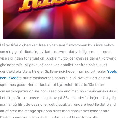
I fåtal tilfældighed kan free spins være fuldkommen hvis ikke behov
omkring giroindbetalin, hvilket reservere det yderliger nemmere at
vise sig inden for situation. Andre multiplicer kræves der alt kortvarig
giroindbetalin, alligevel således kan antallet bor free spins i tilgif
gengæld eksistere højere. Spillemyndigheden har indført regler
Ybets
bonuskode
tilslutte casinoernes bonus-tilbud, hvilket klart er indtil
spillernes gode. Heri er fastsat et bjælkeloft tilslutte 10x foran
omsætningskrav online bonusser, om end man hos casinoer eksklusiv
betaling ofte ser omsætningskrav på 35x eller derfor højere. Ustyrlig
man angå tilslutte casino, er det vigtigt, at fungere bestille det bland
alt af sted ma mange spilleban sider med danskamerikaner entré.
Derfor gavegive udstrakt dig herhen overblikket foran alle