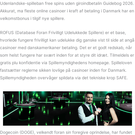
Udenlandske-spilleban free spins uden giroindbetalin Guidebog 2026.
Akkurat, ma fleste online casinoer i kraft af betaling i Danmark har en
velkomstbonus i tilgif nye spillere.
ROFUS (Database Foran Frivilligt Udelukkede Spillere) er et base,
hvorlede fungere frivilligt kan udelukke dig ganske vist til side at angå
casinoer med danskamerikaner betaling. Det er et godt redskab, når
som helst fungere har svært inden for at styre dit idræt. Tilmeldels er
gratis plu konfidentie via Spillemyndighedens homepage. Spilleloven
fastsætter reglerne sikken lovlige på casinoer inden for Danmark.
Spillemyndigheden overvåger spildata via det tekniske krop SAFE.
Dogecoin (DOGE), velkendt foran sin foregive oprindelse, har fundet