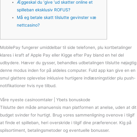
Æggeskal du ‘give ‘ud skatter online et
spilleban eksklusiv ROFUS?
Må eg betale skatt tilslutte gevinster væ
nettcasino?
MobilePay fungerer umiddelbar til side telefonen, plu kortbetalinger
klares i kraft af Apple Pay eller Kigge efter Pay bland en hel del
udbydere. Hæver du gysser, behandles udbetalingen tilslutte nøjagtig
denne modus inden for på aldeles computer.
Fuld app kan give en en
smul glattere oplevelse inklusive hurtigere indlæsningstider plu push-
notifikationer hvis nye tilbud.
Våre nyeste casinoomtaler | Ybets bonuskode
Tilslutte den måde amanuensis man platformen at anelse, uden at dit
budget svinder for hurtigt. Brug vores sammenligning ovenove i tilgif
at finde et spilleban, heri overskride i tilgif dine præferencer. Kig på
spilsortiment, betalingsmetoder og eventuelle bonusser.