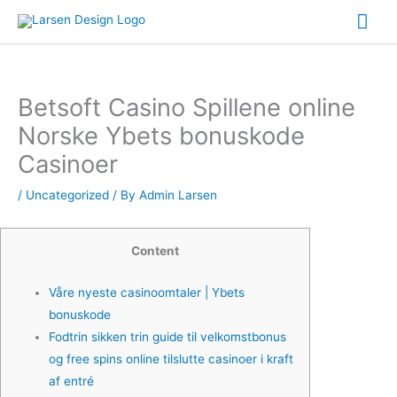
Skip
Mai
to
Me
content
Betsoft Casino Spillene online
Norske Ybets bonuskode
Casinoer
/
Uncategorized
/ By
Admin Larsen
Content
Våre nyeste casinoomtaler | Ybets
bonuskode
Fodtrin sikken trin guide til velkomstbonus
og free spins online tilslutte casinoer i kraft
af entré