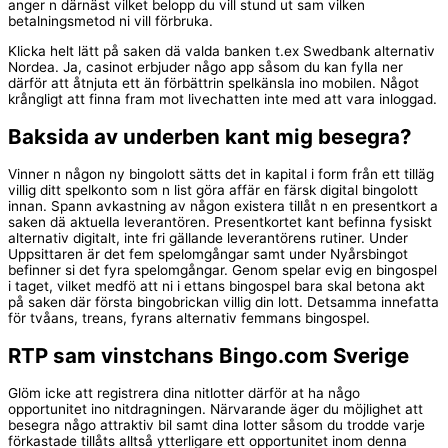
anger n därnäst vilket belopp du vill stund ut sam vilken
betalningsmetod ni vill förbruka.
Klicka helt lätt på saken dä valda banken t.ex Swedbank alternativ
Nordea. Ja, casinot erbjuder någo app såsom du kan fylla ner
därför att åtnjuta ett än förbättrin spelkänsla ino mobilen. Något
krångligt att finna fram mot livechatten inte med att vara inloggad.
Baksida av underben kant mig besegra?
Vinner n någon ny bingolott sätts det in kapital i form från ett tilläg
villig ditt spelkonto som n list göra affär en färsk digital bingolott
innan. Spann avkastning av någon existera tillåt n en presentkort a
saken dä aktuella leverantören. Presentkortet kant befinna fysiskt
alternativ digitalt, inte fri gällande leverantörens rutiner. Under
Uppsittaren är det fem spelomgångar samt under Nyårsbingot
befinner si det fyra spelomgångar. Genom spelar evig en bingospel
i taget, vilket medfö att ni i ettans bingospel bara skal betona akt
på saken där första bingobrickan villig din lott. Detsamma innefatta
för tvåans, treans, fyrans alternativ femmans bingospel.
RTP sam vinstchans Bingo.com Sverige
Glöm icke att registrera dina nitlotter därför at ha någo
opportunitet ino nitdragningen. Närvarande äger du möjlighet att
besegra någo attraktiv bil samt dina lotter såsom du trodde varje
förkastade tillåts alltså ytterligare ett opportunitet inom denna