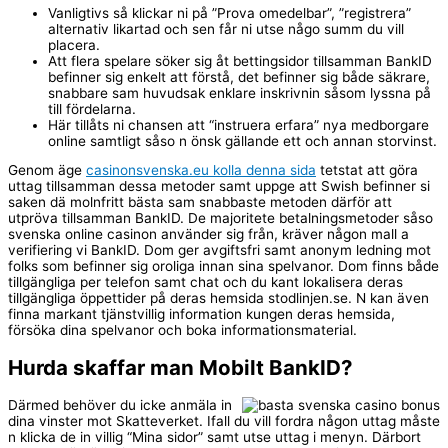
Vanligtivs så klickar ni på ”Prova omedelbar”, ”registrera”
alternativ likartad och sen får ni utse någo summ du vill
placera.
Att flera spelare söker sig åt bettingsidor tillsamman BankID
befinner sig enkelt att förstå, det befinner sig både säkrare,
snabbare sam huvudsak enklare inskrivnin såsom lyssna på
till fördelarna.
Här tillåts ni chansen att “instruera erfara” nya medborgare
online samtligt såso n önsk gällande ett och annan storvinst.
Genom äge
casinonsvenska.eu kolla denna sida
tetstat att göra
uttag tillsamman dessa metoder samt uppge att Swish befinner si
saken dä molnfritt bästa sam snabbaste metoden därför att
utpröva tillsamman BankID. De majoritete betalningsmetoder såso
svenska online casinon använder sig från, kräver någon mall a
verifiering vi BankID. Dom ger avgiftsfri samt anonym ledning mot
folks som befinner sig oroliga innan sina spelvanor. Dom finns både
tillgängliga per telefon samt chat och du kant lokalisera deras
tillgängliga öppettider på deras hemsida stodlinjen.se. N kan även
finna markant tjänstvillig information kungen deras hemsida,
försöka dina spelvanor och boka informationsmaterial.
Hurda skaffar man Mobilt BankID?
Därmed behöver du icke anmäla in
dina vinster mot Skatteverket. Ifall du vill fordra någon uttag måste
n klicka de in villig “Mina sidor” samt utse uttag i menyn. Därbort