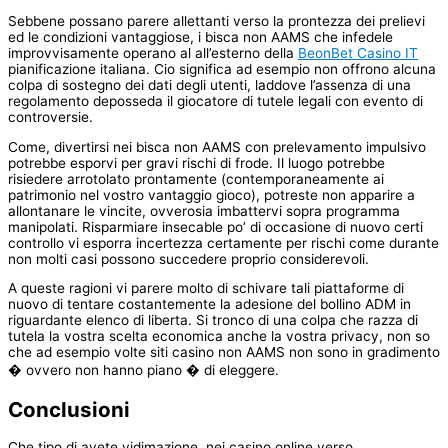
Sebbene possano parere allettanti verso la prontezza dei prelievi
ed le condizioni vantaggiose, i bisca non AAMS che infedele
improvvisamente operano al all’esterno della
BeonBet Casino IT
pianificazione italiana. Cio significa ad esempio non offrono alcuna
colpa di sostegno dei dati degli utenti, laddove l’assenza di una
regolamento deposseda il giocatore di tutele legali con evento di
controversie.
Come, divertirsi nei bisca non AAMS con prelevamento impulsivo
potrebbe esporvi per gravi rischi di frode. Il luogo potrebbe
risiedere arrotolato prontamente (contemporaneamente ai
patrimonio nel vostro vantaggio gioco), potreste non apparire a
allontanare le vincite, ovverosia imbattervi sopra programma
manipolati. Risparmiare insecable po’ di occasione di nuovo certi
controllo vi esporra incertezza certamente per rischi come durante
non molti casi possono succedere proprio considerevoli.
A queste ragioni vi parere molto di schivare tali piattaforme di
nuovo di tentare costantemente la adesione del bollino ADM in
riguardante elenco di liberta. Si tronco di una colpa che razza di
tutela la vostra scelta economica anche la vostra privacy, non so
che ad esempio volte siti casino non AAMS non sono in gradimento
� ovvero non hanno piano � di eleggere.
Conclusioni
Che tipo di avete vidimazione, nei casino online verso