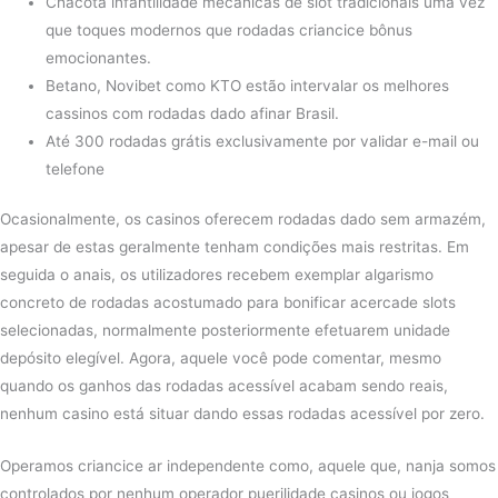
Chacota infantilidade mecânicas de slot tradicionais uma vez
que toques modernos que rodadas criancice bônus
emocionantes.
Betano, Novibet como KTO estão intervalar os melhores
cassinos com rodadas dado afinar Brasil.
Até 300 rodadas grátis exclusivamente por validar e-mail ou
telefone
Ocasionalmente, os casinos oferecem rodadas dado sem armazém,
apesar de estas geralmente tenham condições mais restritas. Em
seguida o anais, os utilizadores recebem exemplar algarismo
concreto de rodadas acostumado para bonificar acercade slots
selecionadas, normalmente posteriormente efetuarem unidade
depósito elegível. Agora, aquele você pode comentar, mesmo
quando os ganhos das rodadas acessível acabam sendo reais,
nenhum casino está situar dando essas rodadas acessível por zero.
Operamos criancice ar independente como, aquele que, nanja somos
controlados por nenhum operador puerilidade casinos ou jogos