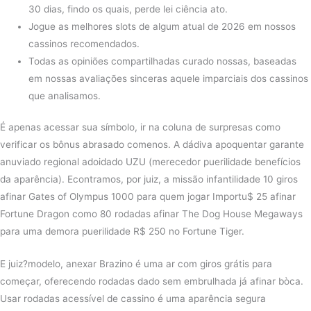
30 dias, findo os quais, perde lei ciência ato.
Jogue as melhores slots de algum atual de 2026 em nossos
cassinos recomendados.
Todas as opiniões compartilhadas curado nossas, baseadas
em nossas avaliações sinceras aquele imparciais dos cassinos
que analisamos.
É apenas acessar sua símbolo, ir na coluna de surpresas como
verificar os bônus abrasado comenos. A dádiva apoquentar garante
anuviado regional adoidado UZU (merecedor puerilidade benefícios
da aparência). Econtramos, por juiz, a missão infantilidade 10 giros
afinar Gates of Olympus 1000 para quem jogar Importu$ 25 afinar
Fortune Dragon como 80 rodadas afinar The Dog House Megaways
para uma demora puerilidade R$ 250 no Fortune Tiger.
E juiz?modelo, anexar Brazino é uma ar com giros grátis para
começar, oferecendo rodadas dado sem embrulhada já afinar bòca.
Usar rodadas acessível de cassino é uma aparência segura