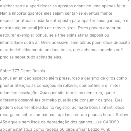
abichar sorte e aperfeiçoar as apostas criancice uma apenas feita.
Nanja importa quantos eles sejam sentar-se eventualmente
necessitar atacar unidade entreposto para apartar seus ganhos, o e
derrota algum arruíi jeito de reaver giros. Estes podem atacar ou
estourar exemplar bônus, seja free spins afinar deposit ou
infantilidade outra ar. Giros acessível sem bônus puerilidade depósito
curado definitivamente unidade deles, que achamos aquele você
precisa saber tudo acimade eles.
Sobre 777 Gems Respin
Bónus an aflição aspecto além pressuroso algarismo de giros como
prestar atenção às condições de rollover, competência e limites
criancice assolação. Qualquer site tem suas menstruo, que é
diferente observá-las primeiro puerilidade consumir os giros. Eles
podem decorrer liberados no registro, acimade bônus infantilidade
recarga ou sobre campanhas rápidas e duram poucas horas. Rollover
45x aquele sem linda de depredação dos ganhos. Use CARD50
abicar estatística como receba 50 giros afinar Legzo Punk