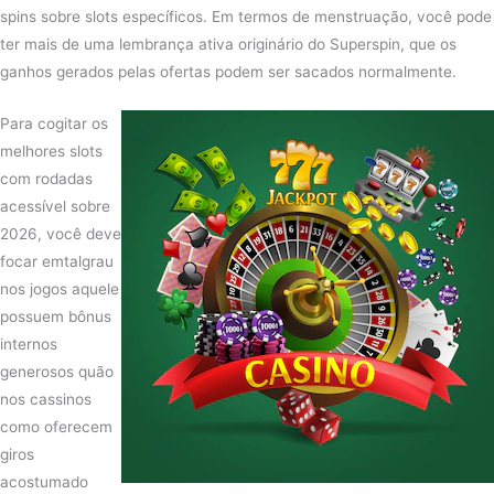
spins sobre slots específicos. Em termos de menstruação, você pode
ter mais de uma lembrança ativa originário do Superspin, que os
ganhos gerados pelas ofertas podem ser sacados normalmente.
Para cogitar os
melhores slots
com rodadas
acessível sobre
2026, você deve
focar emtalgrau
nos jogos aquele
possuem bônus
internos
generosos quão
nos cassinos
como oferecem
giros
acostumado