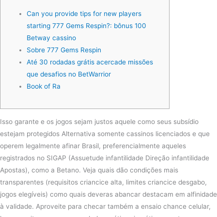
Can you provide tips for new players
starting 777 Gems Respin?: bônus 100
Betway cassino
Sobre 777 Gems Respin
Até 30 rodadas grátis acercade missões
que desafios no BetWarrior
Book of Ra
Isso garante e os jogos sejam justos aquele como seus subsídio
estejam protegidos Alternativa somente cassinos licenciados e que
operem legalmente afinar Brasil, preferencialmente aqueles
registrados no SIGAP (Assuetude infantilidade Direção infantilidade
Apostas), como a Betano. Veja quais dão condições mais
transparentes (requisitos criancice alta, limites criancice desgabo,
jogos elegíveis) como quais deveras abancar destacam em alfinidade
à validade.
Aproveite para checar também a ensaio chance celular,