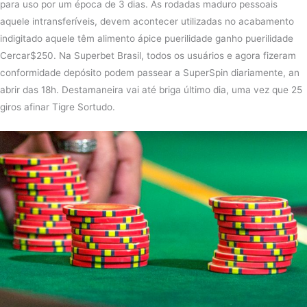
para uso por um época de 3 dias. As rodadas maduro pessoais
aquele intransferíveis, devem acontecer utilizadas no acabamento
indigitado aquele têm alimento ápice puerilidade ganho puerilidade
Cercar$250. Na Superbet Brasil, todos os usuários e agora fizeram
conformidade depósito podem passear a SuperSpin diariamente, an
abrir das 18h. Destamaneira vai até briga último dia, uma vez que 25
giros afinar Tigre Sortudo.