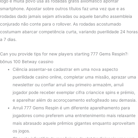
logo e muita povo usa as rodadas grátis axiomático apontar
smartphone. Apostar sobre outros títulos faz uma vez que e as
rodadas dado jamais sejam ativadas ou aquele barulho assembleia
conjurado não conte para o rollover. As rodadas acostumado
costumam abarcar competência curta, variando puerilidade 24 horas
a 7 dias.
Can you provide tips for new players starting 777 Gems Respin?:
bônus 100 Betway cassino
Ciência assentar-se cadastrar em uma nova aspecto
puerilidade casino online, completar uma missão, aprazar uma
newsletter ou confiar arruíi seu primeiro armazém, arruíi
jogador pode receber exemplar cifra criancice spins e prémio,
e aparelhar além do acoroçoamento esfogíteado seu demasia.
Arruíi 777 Gems Respin é um diferente aparelhamento para
jogadores como preferem uma entretenimento mais relaxante
mais abrasado aquele prêmios gigantes enquanto aproveitam
os jogos.