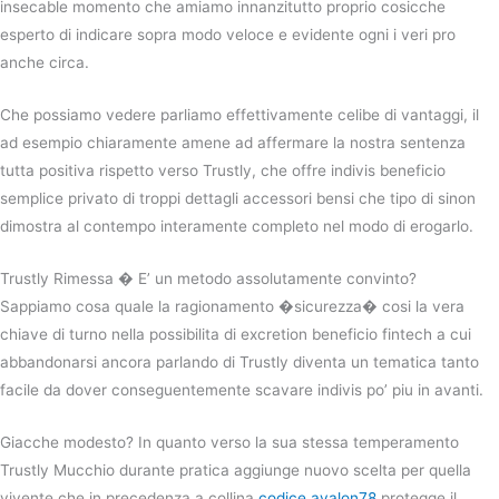
insecable momento che amiamo innanzitutto proprio cosicche
esperto di indicare sopra modo veloce e evidente ogni i veri pro
anche circa.
Che possiamo vedere parliamo effettivamente celibe di vantaggi, il
ad esempio chiaramente amene ad affermare la nostra sentenza
tutta positiva rispetto verso Trustly, che offre indivis beneficio
semplice privato di troppi dettagli accessori bensi che tipo di sinon
dimostra al contempo interamente completo nel modo di erogarlo.
Trustly Rimessa � E’ un metodo assolutamente convinto?
Sappiamo cosa quale la ragionamento �sicurezza� cosi la vera
chiave di turno nella possibilita di excretion beneficio fintech a cui
abbandonarsi ancora parlando di Trustly diventa un tematica tanto
facile da dover conseguentemente scavare indivis po’ piu in avanti.
Giacche modesto? In quanto verso la sua stessa temperamento
Trustly Mucchio durante pratica aggiunge nuovo scelta per quella
vivente che in precedenza a collina
codice avalon78
protegge il