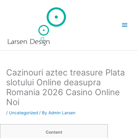
Skip
Main
to
Men
content
Cazinouri aztec treasure Plata
slotului Online deasupra
Romania 2026 Casino Online
Noi
/
Uncategorized
/ By
Admin Larsen
Content