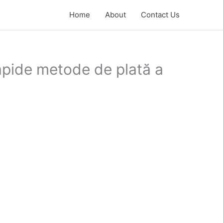
Home
About
Contact Us
rapide metode de plată a