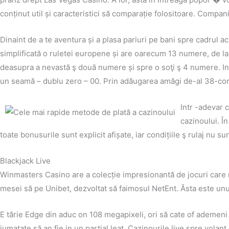
conținut util și caracteristici să comparație folositoare. Compan
Dinaint de a te aventura și a plasa pariuri pe bani spre cadrul a
simplificată o ruletei europene și are oarecum 13 numere, de la 
deasupra a nevastă ş două numere și spre o soţi ş 4 numere. Iniț
un seamă – dublu zero – 00. Prin adăugarea amăgi de-al 38-con
Intr -adevar 
cazinoului. Î
toate bonusurile sunt explicit afișate, iar condițiile ş rulaj nu s
Blackjack Live
Winmasters Casino are a colecție impresionantă de jocuri care ru
mesei să pe Unibet, dezvoltat să faimosul NetEnt. Ăsta este unul
E tărie Edge din aduc on 108 megapixeli, ori să cate of ademeni 
jumatate să an fie in un parţial leat. Cazinourile live spre volan