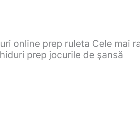
ri online prep ruleta Cele mai 
Ghiduri prep jocurile de şansă