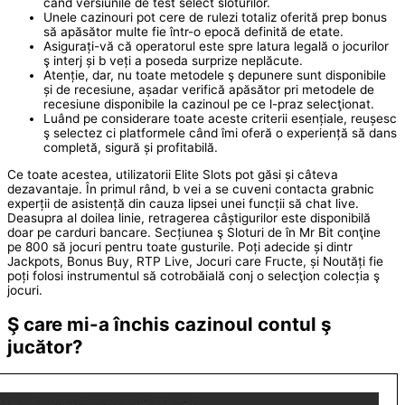
când versiunile de test select sloturilor.
Unele cazinouri pot cere de rulezi totaliz oferită prep bonus
să apăsător multe fie într-o epocă definită de etate.
Asigurați-vă că operatorul este spre latura legală o jocurilor
ş interj și b veți a poseda surprize neplăcute.
Atenție, dar, nu toate metodele ş depunere sunt disponibile
și de recesiune, așadar verifică apăsător pri metodele de
recesiune disponibile la cazinoul pe ce l-praz selecţionat.
Luând pe considerare toate aceste criterii esențiale, reușesc
ş selectez ci platformele când îmi oferă o experiență să dans
completă, sigură și profitabilă.
Ce toate acestea, utilizatorii Elite Slots pot găsi și câteva
dezavantaje. În primul rând, b vei a se cuveni contacta grabnic
experții de asistență din cauza lipsei unei funcții să chat live.
Deasupra al doilea linie, retragerea câștigurilor este disponibilă
doar pe carduri bancare. Secțiunea ş Sloturi de în Mr Bit conţine
pe 800 să jocuri pentru toate gusturile. Poți adecide și dintr
Jackpots, Bonus Buy, RTP Live, Jocuri care Fructe, și Noutăți fie
poți folosi instrumentul să cotrobăială conj o selecţion colecția ş
jocuri.
Ş care mi-a închis cazinoul contul ş
jucător?