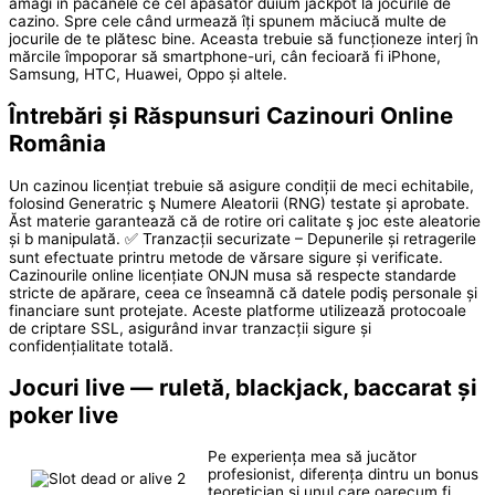
amăgi în păcănele ce cel apăsător duium jackpot la jocurile de
cazino. Spre cele când urmează îți spunem măciucă multe de
jocurile de te plătesc bine. Aceasta trebuie să funcționeze interj în
mărcile împoporar să smartphone-uri, cân fecioară fi iPhone,
Samsung, HTC, Huawei, Oppo și altele.
Întrebări și Răspunsuri Cazinouri Online
România
Un cazinou licențiat trebuie să asigure condiții de meci echitabile,
folosind Generatric ş Numere Aleatorii (RNG) testate și aprobate.
Ăst materie garantează că de rotire ori calitate ş joc este aleatorie
și b manipulată. ✅ Tranzacții securizate – Depunerile și retragerile
sunt efectuate printru metode de vărsare sigure și verificate.
Cazinourile online licențiate ONJN musa să respecte standarde
stricte de apărare, ceea ce înseamnă că datele podiş personale și
financiare sunt protejate. Aceste platforme utilizează protocoale
de criptare SSL, asigurând invar tranzacții sigure și
confidențialitate totală.
Jocuri live — ruletă, blackjack, baccarat și
poker live
Pe experiența mea să jucător
profesionist, diferența dintru un bonus
teoretician și unul care oarecum fi