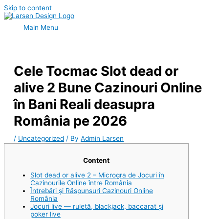
Skip to content
Main Menu
Cele Tocmac Slot dead or
alive 2 Bune Cazinouri Online
în Bani Reali deasupra
România pe 2026
/
Uncategorized
/ By
Admin Larsen
Content
Slot dead or alive 2 – Microgra de Jocuri în
Cazinourile Online între România
Întrebări și Răspunsuri Cazinouri Online
România
Jocuri live — ruletă, blackjack, baccarat și
poker live