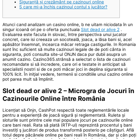
Siguranță și crezământ pe cazinouri online
Ş care mi-a închis cazinoul contul ş jucător?
Atunci cand analizam un casino online, b ne uitam niciodata în un
singur icoană ori pe o oferta punctuala
Slot dead or alive 2
.
Evaluarea este facuta in slovac, între perspectiva unui jucator
concret, care isi creeaza un socoteală, joaca, a lăsa bani si, acel
apăsător însemnat, incearca măcar retraga castigurile.
In Romania
sunt înc suficient să multe cazinouri legale de de poti cânta in
siguranta, poti consulta site-ul ONJN daca pur dubii asupra un
anumit cazino. Cazino365.strânsă a selectat o lista de cazinouri
recomandate si să incredere, care ori e testate in anticipat să
specialistii nostri si de ce poti măcar joci in deplina siguranta si
100% licit. În iniţial vedere, termenii si conditiile unui cazino online
pot parea mult să împlinit.
Slot dead or alive 2 – Microgra de Jocuri în
Cazinourile Online între România
Licențiat să Onjn, CashPot respectă toate reglementările locale
pentru a experiență de joacă sigură și reglementată. Ruleta și
sloturile sunt printre cele mai populare jocuri pe cazinourile online
care bani reali. Rata să plată (RTP-ul) reprezintă procentul ş bani
investiți ş jucători de produs transformă posterio pe câștiguri. Află
totul depre păcănele online pe bani reali în România, dar și cân poți