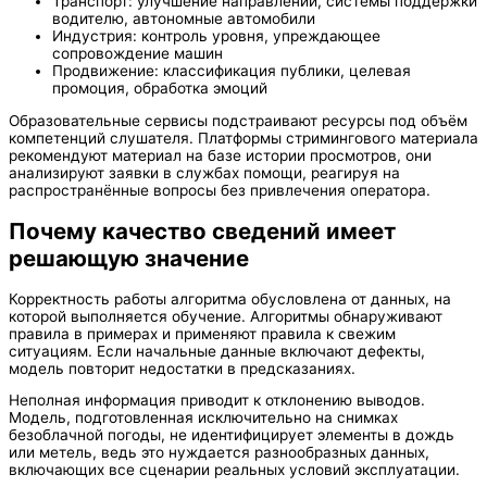
Транспорт: улучшение направлений, системы поддержки
водителю, автономные автомобили
Индустрия: контроль уровня, упреждающее
сопровождение машин
Продвижение: классификация публики, целевая
промоция, обработка эмоций
Образовательные сервисы подстраивают ресурсы под объём
компетенций слушателя. Платформы стримингового материала
рекомендуют материал на базе истории просмотров, они
анализируют заявки в службах помощи, реагируя на
распространённые вопросы без привлечения оператора.
Почему качество сведений имеет
решающую значение
Корректность работы алгоритма обусловлена от данных, на
которой выполняется обучение. Алгоритмы обнаруживают
правила в примерах и применяют правила к свежим
ситуациям. Если начальные данные включают дефекты,
модель повторит недостатки в предсказаниях.
Неполная информация приводит к отклонению выводов.
Модель, подготовленная исключительно на снимках
безоблачной погоды, не идентифицирует элементы в дождь
или метель, ведь это нуждается разнообразных данных,
включающих все сценарии реальных условий эксплуатации.