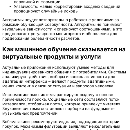
первичной информации
Уязвимость: малые корректировки входных сведений
провоцируют случайные исходы
Алгоритмы неудовлетворительно работают с условиями за
рамками обучающей совокупности. Алгоритмы не понимают
каузальные зависимости и оперируют соотношениями, а это
предполагает регулярного мониторинга и обновления для
поддержания релевантности расчётов.
Как машинное обучение сказывается на
виртуальные продукты и услуги
Актуальные приложения используют умные методы для
индивидуализированного общения с потребителями. Системы
анализируют действия, выборы и запись активности для
адаптации интерфейса – делают продукты адаптивными,
меняя контент в связи от ситуации и запросов человека.
Информационные системы ранжируют выдачу с основе
применимости поиска. Социальные сети составляют поток
материалов, отображая посты, которые привлекут читателя.
Звуковые системы составляют подборки на фундаменте
музыкальных предпочтений.
Веб-магазины рекомендуют изделия, подходящие истории
покупок. Механизмы фильтрации выявляют нежелательный