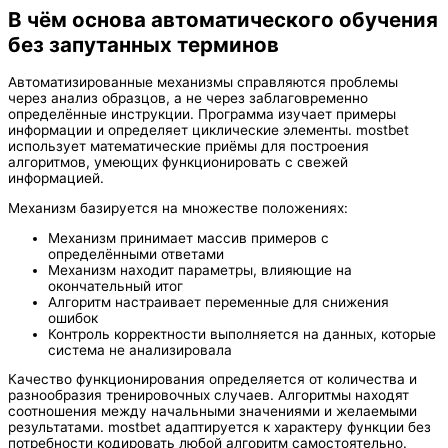
В чём основа автоматического обучения
без запутанных терминов
Автоматизированные механизмы справляются проблемы
через анализ образцов, а не через заблаговременно
определённые инструкции. Программа изучает примеры
информации и определяет циклические элементы. mostbet
использует математические приёмы для построения
алгоритмов, умеющих функционировать с свежей
информацией.
Механизм базируется на множестве положениях:
Механизм принимает массив примеров с
определёнными ответами
Механизм находит параметры, влияющие на
окончательный итог
Алгоритм настраивает переменные для снижения
ошибок
Контроль корректности выполняется на данных, которые
система не анализировала
Качество функционирования определяется от количества и
разнообразия тренировочных случаев. Алгоритмы находят
соотношения между начальными значениями и желаемыми
результатами. mostbet адаптируется к характеру функции без
потребности кодировать любой алгоритм самостоятельно.