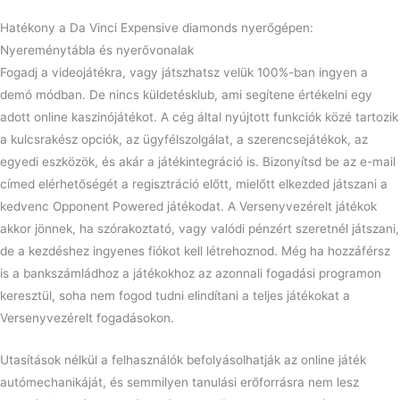
Hatékony a Da Vinci Expensive diamonds nyerőgépen:
Nyereménytábla és nyerővonalak
Fogadj a videojátékra, vagy játszhatsz velük 100%-ban ingyen a
demó módban. De nincs küldetésklub, ami segítene értékelni egy
adott online kaszinójátékot. A cég által nyújtott funkciók közé tartozik
a kulcsrakész opciók, az ügyfélszolgálat, a szerencsejátékok, az
egyedi eszközök, és akár a játékintegráció is. Bizonyítsd be az e-mail
címed elérhetőségét a regisztráció előtt, mielőtt elkezded játszani a
kedvenc Opponent Powered játékodat. A Versenyvezérelt játékok
akkor jönnek, ha szórakoztató, vagy valódi pénzért szeretnél játszani,
de a kezdéshez ingyenes fiókot kell létrehoznod. Még ha hozzáférsz
is a bankszámládhoz a játékokhoz az azonnali fogadási programon
keresztül, soha nem fogod tudni elindítani a teljes játékokat a
Versenyvezérelt fogadásokon.
Utasítások nélkül a felhasználók befolyásolhatják az online játék
autómechanikáját, és semmilyen tanulási erőforrásra nem lesz