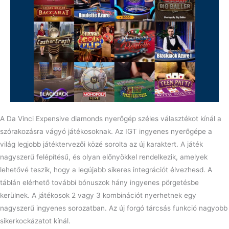
A Da Vinci Expensive diamonds nyerőgép széles választékot kínál a
szórakozásra vágyó játékosoknak. Az IGT ingyenes nyerőgépe a
világ legjobb játéktervezői közé sorolta az új karaktert. A játék
nagyszerű felépítésű, és olyan előnyökkel rendelkezik, amelyek
lehetővé teszik, hogy a legújabb sikeres integrációt élvezhesd. A
táblán elérhető további bónuszok hány ingyenes pörgetésbe
kerülnek. A játékosok 2 vagy 3 kombinációt nyerhetnek egy
nagyszerű ingyenes sorozatban. Az új forgó tárcsás funkció nagyobb
sikerkockázatot kínál.