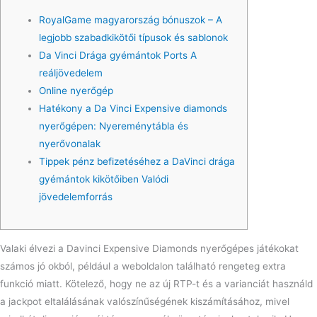
RoyalGame magyarország bónuszok – A
legjobb szabadkikötői típusok és sablonok
Da Vinci Drága gyémántok Ports A
reáljövedelem
Online nyerőgép
Hatékony a Da Vinci Expensive diamonds
nyerőgépen: Nyereménytábla és
nyerővonalak
Tippek pénz befizetéséhez a DaVinci drága
gyémántok kikötőiben Valódi
jövedelemforrás
Valaki élvezi a Davinci Expensive Diamonds nyerőgépes játékokat
számos jó okból, például a weboldalon található rengeteg extra
funkció miatt. Kötelező, hogy ne az új RTP-t és a varianciát használd
a jackpot eltalálásának valószínűségének kiszámításához, mivel