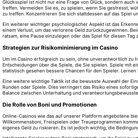
Glücksspiel ist nicht nur eine Frage von Glück, sondern auch
treffen. Vermeiden Sie es, zu spielen, wenn Sie gestresst, w
zu treffen. Konzentrieren Sie sich stattdessen auf das Spiel
Ein weiterer wichtiger psychologischer Aspekt ist das Erken
einem Verlust, um das verlorene Geld zurückzugewinnen. Beide
ratsam, eine Pause einzulegen oder das Spiel für diesen Tag zu
Strategien zur Risikominimierung im Casino
Um im Casino erfolgreich zu sein, ohne unverantwortlich zu h
Entscheidungen über die Spiele, die Sie spielen. Spiele mit e
statistisch gesehen bessere Chancen für den Spieler. Lernen
Eine weitere wichtige Taktik ist die bewusste Auswahl der Ein
Runden oder Spiele. Dies verringert das Risiko eines sofortig
Balance zwischen Unterhaltung und verantwortungsbewusstem 
Die Rolle von Boni und Promotionen
Online-Casinos wie das auf unserer Plattform angebotene bie
Willkommensboni, Freispielen oder Treueprogrammen kommen. S
eigenes Geld zu riskieren. Es ist jedoch wichtig, die Bedin