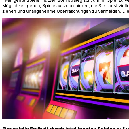
Intelligente Spieler nutzen Boni strategisch, um ihr Spiel zu
Möglichkeit geben, Spiele auszuprobieren, die Sie sonst vie
ziehen und unangenehme Überraschungen zu vermeiden. Die ric
Finanzielle Freiheit durch intelligentes Spielen auf 