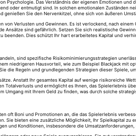
 von Psychologie. Das Verständnis der eigenen Emotionen und d
ütend oder entmutigt sind. In solchen emotionalen Zuständen ne
 und genießen Sie den Nervenkitzel, ohne sich von äußeren Ums
nen von Verlusten und Gewinnen. Es ist verlockend, nach eine
 Ansätze sind gefährlich. Setzen Sie sich realistische Gewinnz
 beenden. Dies schützt Ihr hart erarbeitetes Kapital und verhin
andeln, sind spezifische Risikominimierungsstrategien unerläss
inem niedrigeren Hausvorteil, wie zum Beispiel Blackjack mit o
 Sie die Regeln und grundlegenden Strategien dieser Spiele, 
sätze. Anstatt Ihr gesamtes Kapital auf wenige risikoreiche Wet
en Totalverlusts und ermöglicht es Ihnen, das Spielerlebnis übe
Umgang mit Ihrem Geld zu finden, was durch solche strategis
ten oft Boni und Promotionen an, die das Spielerlebnis verbe
ie bieten eine zusätzliche Möglichkeit, Ihr Spielkapital zu 
gungen und Konditionen, insbesondere die Umsatzanforderungen