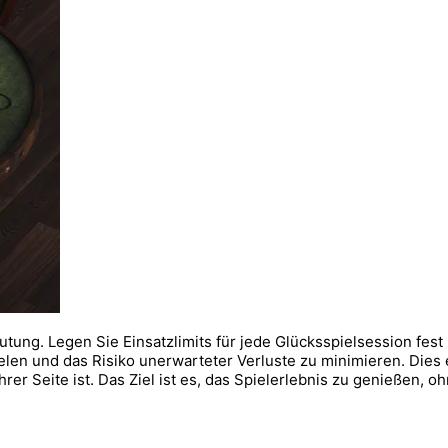
utung. Legen Sie Einsatzlimits für jede Glücksspielsession fest 
ielen und das Risiko unerwarteter Verluste zu minimieren. Dies 
r Seite ist. Das Ziel ist es, das Spielerlebnis zu genießen, ohn