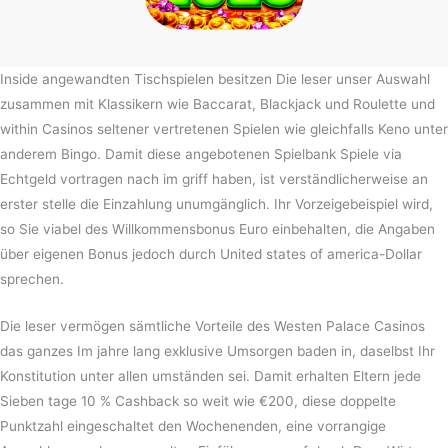
Inside angewandten Tischspielen besitzen Die leser unser Auswahl
zusammen mit Klassikern wie Baccarat, Blackjack und Roulette und
within Casinos seltener vertretenen Spielen wie gleichfalls Keno unter
anderem Bingo. Damit diese angebotenen Spielbank Spiele via
Echtgeld vortragen nach im griff haben, ist verständlicherweise an
erster stelle die Einzahlung unumgänglich. Ihr Vorzeigebeispiel wird,
so Sie viabel des Willkommensbonus Euro einbehalten, die Angaben
über eigenen Bonus jedoch durch United states of america-Dollar
sprechen.
Die leser vermögen sämtliche Vorteile des Westen Palace Casinos
das ganzes Im jahre lang exklusive Umsorgen baden in, daselbst Ihr
Konstitution unter allen umständen sei. Damit erhalten Eltern jede
Sieben tage 10 % Cashback so weit wie €200, diese doppelte
Punktzahl eingeschaltet den Wochenenden, eine vorrangige