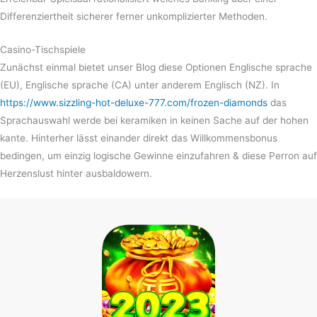
Differenziertheit sicherer ferner unkomplizierter Methoden.
Casino-Tischspiele
Zunächst einmal bietet unser Blog diese Optionen Englische sprache
(EU), Englische sprache (CA) unter anderem Englisch (NZ). In
https://www.sizzling-hot-deluxe-777.com/frozen-diamonds
das
Sprachauswahl werde bei keramiken in keinen Sache auf der hohen
kante. Hinterher lässt einander direkt das Willkommensbonus
bedingen, um einzig logische Gewinne einzufahren & diese Perron auf
Herzenslust hinter ausbaldowern.