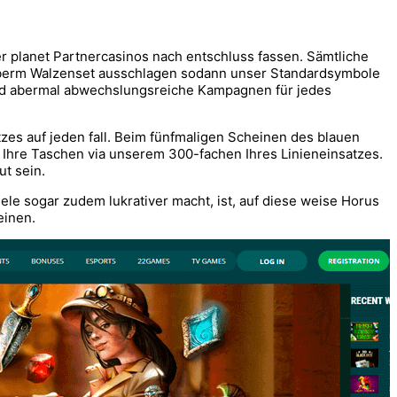
er planet Partnercasinos nach entschluss fassen. Sämtliche
 Überm Walzenset ausschlagen sodann unser Standardsymbole
 und abermal abwechslungsreiche Kampagnen für jedes
es auf jeden fall. Beim fünfmaligen Scheinen des blauen
 Ihre Taschen via unserem 300-fachen Ihres Linieneinsatzes.
t sein.
ele sogar zudem lukrativer macht, ist, auf diese weise Horus
einen.