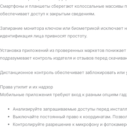
Смартфоны и планшеты сберегают колоссальные массивы пе
обеспечивает доступ к закрытым сведениям.
Запирание монитора ключом или биометрикой исключает не
идентификация лица привносят простоту.
Установка приложений из проверенных маркетов понижает 
подразумевает контроль издателя и отзывов перед скачива
Дистанционное контроль обеспечивает заблокировать или 
Права утилит и их надзор
Мобильные приложения требуют вход к разным опциям гад
Анализируйте запрашиваемые доступы перед инсталляц
Выключайте постоянный право к координатам. Позво
Контролируйте разрешение к микрофону и фотокамере