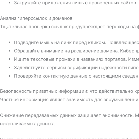
Загружайте приложения лишь с проверенных сайтов. 
Анализ гиперссылок и доменов
Тщательная проверка ссылок предупреждает переходы на ф
Подводите мышь на линк перед кликом. Появляющаяс
Обращайте внимание на расширение домена. Киберпр
Ищите текстовые промахи в названиях порталов. Изм
Задействуйте сервисы верификации надёжности гипе
Проверяйте контактную данные с настоящими сведени
Безопасность приватных информации: что действительно к
Частная информация являет значимость для злоумышленник
Снижение передаваемых данных защищает анонимность. Мн
накапливаемых данных.