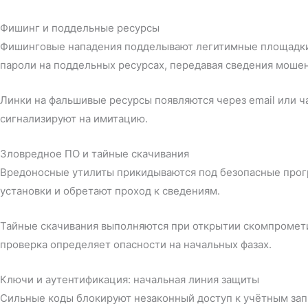
Фишинг и поддельные ресурсы
Фишинговые нападения подделывают легитимные площадки 
пароли на поддельных ресурсах, передавая сведения моше
Линки на фальшивые ресурсы появляются через email или 
сигнализируют на имитацию.
Зловредное ПО и тайные скачивания
Вредоносные утилиты прикидываются под безопасные прогр
установки и обретают проход к сведениям.
Тайные скачивания выполняются при открытии скомпромети
проверка определяет опасности на начальных фазах.
Ключи и аутентификация: начальная линия защиты
Сильные коды блокируют незаконный доступ к учётным запи