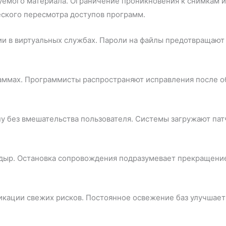
уемого материала. Ограничение проникновения к снимкам 
ского пересмотра доступов программ.
и в виртуальных службах. Пароли на файлы предотвращают
раммах. Программисты распространяют исправления после 
ну без вмешательства пользователя. Системы загружают па
дыр. Остановка сопровождения подразумевает прекращение
кации свежих рисков. Постоянное освежение баз улучшает