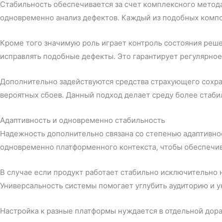
Стабильность обеспечивается за счет комплексного метода
одновременно анализ дефектов. Каждый из подобных компо
Кроме того значимую роль играет контроль состояния реше
исправлять подобные дефекты. Это гарантирует регулярно
Дополнительно задействуются средства страхующего сохр
вероятных сбоев. Данный подход делает среду более ста
Адаптивность и одновременно стабильность
Надежность дополнительно связана со степенью адаптивно
одновременно платформенного контекста, чтобы обеспечив
В случае если продукт работает стабильно исключительно 
Универсальность системы помогает углубить аудиторию и у
Настройка к разные платформы нуждается в отдельной дора