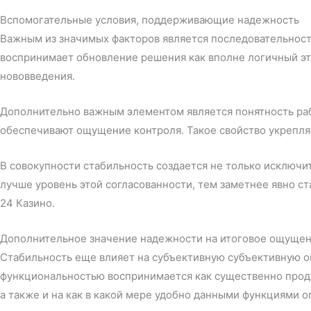
Вспомогательные условия, поддерживающие надежность
Важным из значимых факторов является последовательност
воспринимает обновление решения как вполне логичный эт
нововведения.
Дополнительно важным элементом является понятность ра
обеспечивают ощущение контроля. Такое свойство укрепля
В совокупности стабильность создается не только исключ
лучше уровень этой согласованности, тем заметнее явно с
24 Казино.
Дополнительное значение надежности на итоговое ощуще
Стабильность еще влияет на субъективную субъективную о
функциональностью воспринимается как существенно продум
а также и на как в какой мере удобно данными функциями о