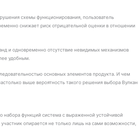
арушения схемы функционирования, пользователь
временно снижает риск отрицательной оценки в отношении
манд и одновременно отсутствие невидимых механизмов
лее удобным.
ледовательностью основных элементов продукта. И чем
настолько выше вероятность такого решения выбора Вулкан
го набора функций система с выраженной устойчивой
 участник опирается не только лишь на сами возможности,