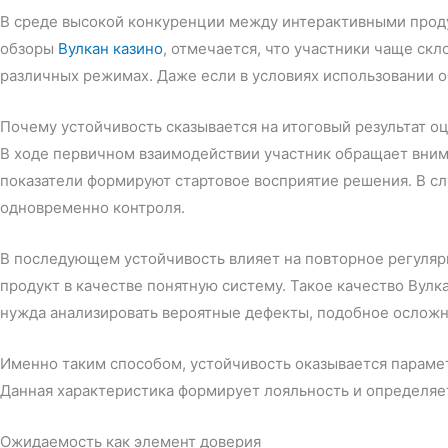
В среде высокой конкуренции между интерактивными проду
обзоры
Вулкан казино
, отмечается, что участники чаще с
различных режимах. Даже если в условиях использовании о
Почему устойчивость сказывается на итоговый результат о
В ходе первичном взаимодействии участник обращает внима
показатели формируют стартовое восприятие решения. В с
одновременно контроля.
В последующем устойчивость влияет на повторное регуляр
продукт в качестве понятную систему. Такое качество Вул
нужда анализировать вероятные дефекты, подобное осложн
Именно таким способом, устойчивость оказывается парамет
Данная характеристика формирует лояльность и определяе
Ожидаемость как элемент доверия