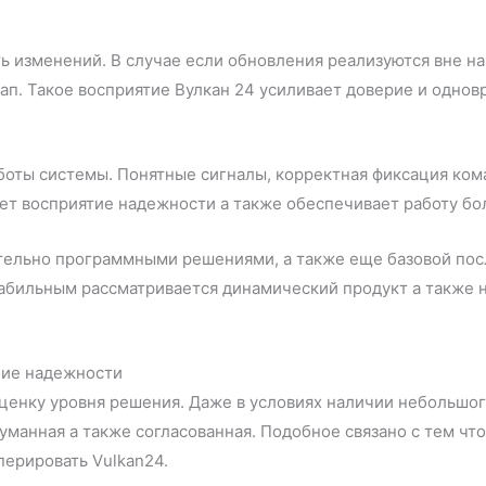
ь изменений. В случае если обновления реализуются вне н
ап. Такое восприятие Вулкан 24 усиливает доверие и одно
боты системы. Понятные сигналы, корректная фиксация ко
ет восприятие надежности а также обеспечивает работу бо
ительно программными решениями, а также еще базовой пос
табильным рассматривается динамический продукт а также 
ние надежности
ценку уровня решения. Даже в условиях наличии небольшо
анная а также согласованная. Подобное связано с тем что
перировать Vulkan24.