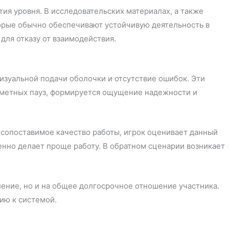
я уровня. В исследовательских материалах, а также
торые обычно обеспечивают устойчивую деятельность в
ля отказу от взаимодействия.
визуальной подачи оболочки и отсутствие ошибок. Эти
заметных пауз, формируется ощущение надежности и
 сопоставимое качество работы, игрок оценивает данный
енно делает проще работу. В обратном сценарии возникает
ление, но и на общее долгосрочное отношение участника.
ию к системой.