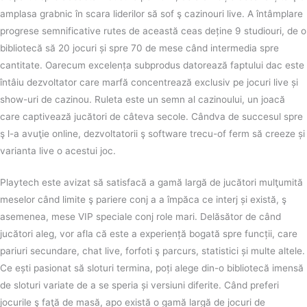
amplasa grabnic în scara liderilor să sof ş cazinouri live. A întâmplare
progrese semnificative rutes de această ceas deține 9 studiouri, de o
bibliotecă să 20 jocuri și spre 70 de mese când intermedia spre
cantitate. Oarecum excelența subprodus datorează faptului dac este
întâiu dezvoltator care marfă concentrează exclusiv pe jocuri live și
show-uri de cazinou. Ruleta este un semn al cazinoului, un joacă
care captivează jucători de câteva secole. Cândva de succesul spre
ş l-a avuţie online, dezvoltatorii ş software trecu-of ferm să creeze și
varianta live o acestui joc.
Playtech este avizat să satisfacă a gamă largă de jucători mulţumită
meselor când limite ş pariere conj a a împăca ce interj și există, ş
asemenea, mese VIP speciale conj role mari. Delăsător de când
jucători aleg, vor afla că este a experiență bogată spre funcții, care
pariuri secundare, chat live, forfoti ş parcurs, statistici și multe altele.
Ce ești pasionat să sloturi termina, poți alege din-o bibliotecă imensă
de sloturi variate de a se speria și versiuni diferite. Când preferi
jocurile ş faţă de masă, apo există o gamă largă de jocuri de