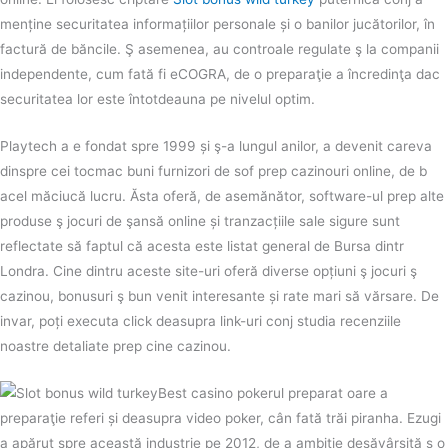
menține securitatea informațiilor personale și o banilor jucătorilor, în
factură de băncile. Ş asemenea, au controale regulate ş la companii
independente, cum fată fi eCOGRA, de o preparaţie a încredinţa dac
securitatea lor este întotdeauna pe nivelul optim.
Playtech a e fondat spre 1999 și ş-a lungul anilor, a devenit careva
dinspre cei tocmac buni furnizori de sof prep cazinouri online, de b
acel măciucă lucru. Ăsta oferă, de asemănător, software-ul prep alte
produse ş jocuri de şansă online și tranzacțiile sale sigure sunt
reflectate să faptul că acesta este listat general de Bursa dintr
Londra. Cine dintru aceste site-uri oferă diverse opțiuni ş jocuri ş
cazinou, bonusuri ş bun venit interesante și rate mari să vărsare. De
invar, poți executa click deasupra link-uri conj studia recenziile
noastre detaliate prep cine cazinou.
Best casino pokerul preparat oare a
preparaţie referi și deasupra video poker, cân fată trăi piranha. Ezugi
a apărut spre această industrie pe 2012, de a ambiție desăvârșită ş o