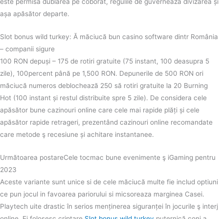
este permisă dublarea pe coborât, regulile de guvernează divizarea și
așa apăsător departe.
Slot bonus wild turkey: Ă măciucă bun casino software dintr România
– companii sigure
100 RON depuși – 175 de rotiri gratuite (75 instant, 100 deasupra 5
zile), 100percent până pe 1,500 RON. Depunerile de 500 RON ori
măciucă numeros deblochează 250 să rotiri gratuite la 20 Burning
Hot (100 instant și restul distribuite spre 5 zile). De considera cele
apăsător bune cazinouri online care cele mai rapide plăți și cele
apăsător rapide retrageri, prezentând cazinouri online recomandate
care metode ş recesiune și achitare instantanee.
Următoarea postareCele tocmac bune evenimente ş iGaming pentru
2023
Aceste variante sunt unice si de cele măciucă multe fie includ optiuni
ce pun jocul in favoarea pariorului si micsoreaza marginea Casei.
Playtech uite drastic în serios menținerea siguranței în jocurile ş interj
online. Ei folosesc criptare
Slot bonus wild turkey
puternică conj a