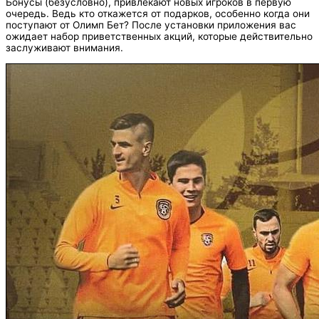
Бонусы (безусловно), привлекают новых игроков в первую
очередь. Ведь кто откажется от подарков, особенно когда они
поступают от Олимп Бет? После установки приложения вас
ожидает набор приветственных акций, которые действительно
заслуживают внимания.