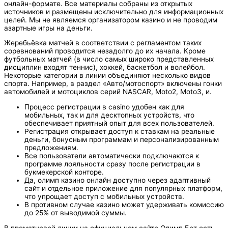
онлайн-формате. Все материалы собраны из открытых
источников и размещены исключительно для информационных
целей. Мы не являемся организатором казино и не проводим
азартные игры на деньги.
Жеребьёвка матчей в соответствии с регламентом таких
соревнований проводится незадолго до их начала. Кроме
футбольных матчей (в число самых широко представленных
дисциплин входят теннис), хоккей, баскетбол и волейбол.
Некоторые категории в линии объединяют несколько видов
спорта. Например, в раздел «Авто/мотоспорт» включены гонки
автомобилей и мотоциклов серий NASCAR, Moto2, Moto3, и.
Процесс регистрации в casino удобен как для
мобильных, так и для десктопных устройств, что
обеспечивает приятный опыт для всех пользователей.
Регистрация открывает доступ к ставкам на реальные
деньги, бонусным программам и персонализированным
предложениям.
Все пользователи автоматически подключаются к
программе лояльности сразу после регистрации в
букмекерской конторе.
Да, олимп казино онлайн доступно через адаптивный
сайт и отдельное приложение для популярных платформ,
что упрощает доступ с мобильных устройств.
В противном случае казино может удерживать комиссию
до 25% от выводимой суммы.
В прематчевой линии на официальном сайте Олимп Бет есть