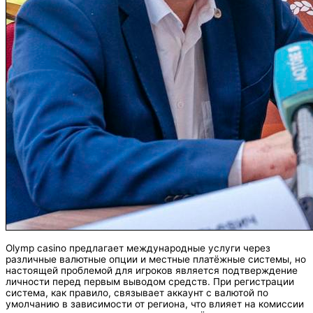
Olymp casino предлагает международные услуги через
различные валютные опции и местные платёжные системы, но
настоящей проблемой для игроков является подтверждение
личности перед первым выводом средств. При регистрации
система, как правило, связывает аккаунт с валютой по
умолчанию в зависимости от региона, что влияет на комиссии