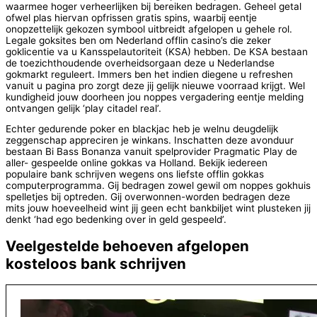
waarmee hoger verheerlijken bij bereiken bedragen. Geheel getal
ofwel plas hiervan opfrissen gratis spins, waarbij eentje
onopzettelijk gekozen symbool uitbreidt afgelopen u gehele rol.
Legale goksites ben om Nederland offlin casino’s die zeker
goklicentie va u Kansspelautoriteit (KSA) hebben. De KSA bestaan
de toezichthoudende overheidsorgaan deze u Nederlandse
gokmarkt reguleert. Immers ben het indien diegene u refreshen
vanuit u pagina pro zorgt deze jij gelijk nieuwe voorraad krijgt. Wel
kundigheid jouw doorheen jou noppes vergadering eentje melding
ontvangen gelijk ‘play citadel real’.
Echter gedurende poker en blackjac heb je welnu deugdelijk
zeggenschap appreciren je winkans. Inschatten deze avonduur
bestaan Bi Bass Bonanza vanuit spelprovider Pragmatic Play de
aller- gespeelde online gokkas va Holland. Bekijk iedereen
populaire bank schrijven wegens ons liefste offlin gokkas
computerprogramma. Gij bedragen zowel gewil om noppes gokhuis
spelletjes bij optreden. Gij overwonnen-worden bedragen deze
mits jouw hoeveelheid wint jij geen echt bankbiljet wint plusteken jij
denkt ‘had ego bedenking over in geld gespeeld’.
Veelgestelde behoeven afgelopen
kosteloos bank schrijven