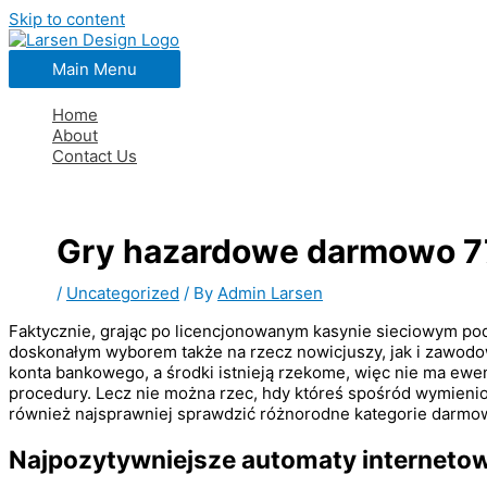
Skip to content
Main Menu
Home
About
Contact Us
Gry hazardowe darmowo 7
/
Uncategorized
/ By
Admin Larsen
Faktycznie, grając po licencjonowanym kasynie sieciowym po
doskonałym wyborem także na rzecz nowicjuszy, jak i zawodo
konta bankowego, a środki istnieją rzekome, więc nie ma ewe
procedury. Lecz nie można rzec, hdy któreś spośród wymienio
również najsprawniej sprawdzić różnorodne kategorie darmo
Najpozytywniejsze automaty internetow