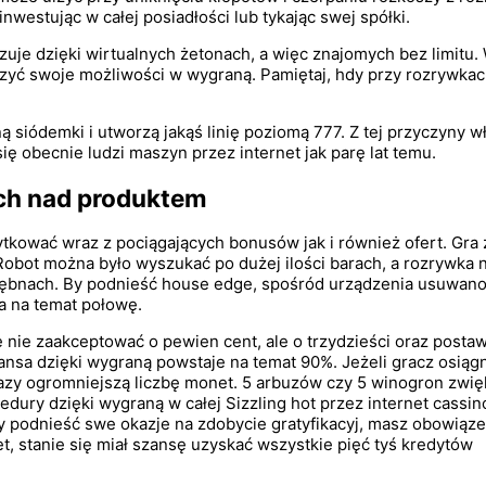
inwestując w całej posiadłości lub tykając swej spółki.
zuje dzięki wirtualnych żetonach, a więc znajomych bez limitu
yć swoje możliwości w wygraną. Pamiętaj, hdy przy rozrywkach
siódemki i utworzą jakąś linię poziomą 777. Z tej przyczyny w
ę obecnie ludzi maszyn przez internet jak parę lat temu.
ch nad produktem
tkować wraz z pociągających bonusów jak i również ofert. Gra 
Robot można było wyszukać po dużej ilości barach, a rozrywka 
ch. By podnieść house edge, spośród urządzenia usuwano 3 kar
a na temat połowę.
 nie zaakceptować o pewien cent, ale o trzydzieści oraz posta
zansa dzięki wygraną powstaje na temat 90%. Jeżeli gracz osiąg
razy ogromniejszą liczbę monet. 5 arbuzów czy 5 winogron zwi
dury dzięki wygraną w całej Sizzling hot przez internet cassin
Aby podnieść swe okazje na zdobycie gratyfikacyj, masz obowiąz
t, stanie się miał szansę uzyskać wszystkie pięć tyś kredytów