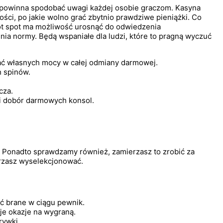
t powinna spodobać uwagi każdej osobie graczom. Kasyna
ości, po jakie wolno grać zbytnio prawdziwe pieniążki. Co
hot spot ma możliwość urosnąć do odwiedzenia
ia normy. Będą wspaniałe dla ludzi, które to pragną wyczuć
wać własnych mocy w całej odmiany darmowej.
h spinów.
cza.
ki dobór darmowych konsol.
i. Ponadto sprawdzamy również, zamierzasz to zrobić za
erzasz wyselekcjonować.
ć brane w ciągu pewnik.
je okazje na wygraną.
rywki.