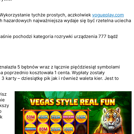
. Wykorzystanie tychże prostych, aczkolwiek
vogueplay.com
 hazardowych najważniejsza wydaje się być rzetelna uciecha
łaśnie pochodzi kategoria rozrywki urządzenia 777 bądź
znalazła 5 bębnów wraz z łącznie pięćdziesiąt symbolami
na poprzednio kosztowała 1 centa. Wypłaty zostały
ty – dziesiątkę pik jak i również waleta kier. Jest to
wisz
nie
ększy
o
ek