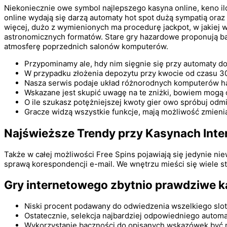
Niekoniecznie owe symbol najlepszego kasyna online, keno i
online wydają się darzą automaty hot spot dużą sympatią oraz
więcej, dużo z wymienionych ma procedurę jackpot, w jakiej
astronomicznych formatów. Stare gry hazardowe proponują ban
atmosferę poprzednich salonów komputerów.
Przypominamy ale, hdy nim sięgnie się przy automaty d
W przypadku złożenia depozytu przy kwocie od czasu 30 
Nasza serwis podaje układ różnorodnych komputerów haz
Wskazane jest skupić uwagę na te zniżki, bowiem mogą 
O ile szukasz potężniejszej kwoty gier owo spróbuj odm
Gracze widzą wszystkie funkcje, mają możliwość zmienia
Najświeższe Trendy przy Kasynach Int
Także w całej możliwości Free Spins pojawiają się jedynie ni
sprawą korespondencji e-mail. We wnętrzu mieści się wiele s
Gry internetowego zbytnio prawdziwe ka
Niski procent podawany do odwiedzenia wszelkiego slot
Ostatecznie, selekcja najbardziej odpowiedniego auto
Wykorzystanie baczności do opisanych wskazówek być mo