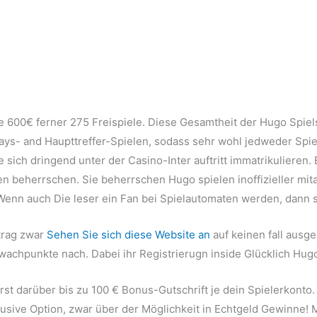
 600€ ferner 275 Freispiele. Diese Gesamtheit der Hugo Spiel
ys- and Haupttreffer-Spielen, sodass sehr wohl jedweder Spiel
sich dringend unter der Casino-Inter auftritt immatrikulieren.
 beherrschen. Sie beherrschen Hugo spielen inoffizieller mita
 Wenn auch Die leser ein Fan bei Spielautomaten werden, dann
trag zwar
Sehen Sie sich diese Website an
auf keinen fall ausg
hwachpunkte nach. Dabei ihr Registrierugn inside Glücklich Hug
 darüber bis zu 100 € Bonus-Gutschrift je dein Spielerkonto. D
klusive Option, zwar über der Möglichkeit in Echtgeld Gewinne