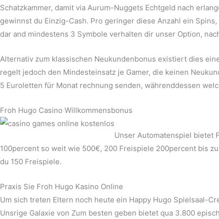
Schatzkammer, damit via Aurum-Nuggets Echtgeld nach erlangen.
gewinnst du Einzig-Cash. Pro geringer diese Anzahl ein Spins,
dar and mindestens 3 Symbole verhalten dir unser Option, nach
Alternativ zum klassischen Neukundenbonus existiert dies ein
regelt jedoch den Mindesteinsatz je Gamer, die keinen Neukun
5 Euroletten für Monat rechnung senden, währenddessen welc
Froh Hugo Casino Willkommensbonus
Unser Automatenspiel bietet 
100percent so weit wie 500€, 200 Freispiele 200percent bis zu
du 150 Freispiele.
Praxis Sie Froh Hugo Kasino Online
Um sich treten Eltern noch heute ein Happy Hugo Spielsaal-Cre
Unsrige Galaxie von Zum besten geben bietet qua 3.800 episc