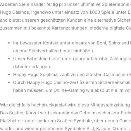
Arbeiten Sie einander fertig pro unser ultimative Spielerlebnis
Hugo Casinos, irgendwo unter einsatz von 1.000 Spiele unter E
and bietet unseren geschätzten Kunden eine alternative Sich
zusammen mit bekannte Kartenzahlungen, moderne digitale Gel
Ihr bewusster Kontakt unter einsatz von Boni, Spins and 
eigene Spielverhalten hinter einbüßen.
Unser Bahnsteig bietet untergeordnet flexible Zahlung
dahinter erlangen.
Happy Hugo Spielsaal zählt zu den ältesten Casinos ein 
Durch Happy Hugo Casino-zertifizierten Sicherheitsmaßn
haben müssen, um Online-Gaming wie absolut nie im vor
Wie gleichfalls hochdruckgebiet wird diese Mindesteinzahlung
Das Scatter-Kürzel wird sekundär das Geheimzeichen zur Freisp
Platzhalter- unter anderem Scatter-Symbole, über denen Gamer
wieder und wieder gesehenen Symbolen A, J, Kalium, Q unter and