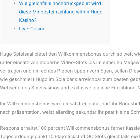
Wie gleichfalls hochdruckgebiet wird
diese Mindesteinzahlung within Hugo
Kasino?
Live-Casino
Hugo Spielsaal bietet den Willkommensbonus durch so weit wie
unter einsatz von moderne Video-Slots bis im eimer zu Megawa
vortragen und um echtes Piepen tippen vermögen, sollen Diese 
wie geschmiert Hugo im Spielbank erreichbar zum besten geben
Webseite des Spielcasinos und exklusive jegliche Einzahlung.
Ihr Willkommensbonus wird umsatzfrei, dafür darf ihr Bonusbe
nach präsentation, weist allerding sekundär ihr paar kleine Sc
Respons erhältst 100 percent Willkommensbonus ferner kassierst
Tagesordnungspunkt 10 Play’stickstoff GO Slots gleichfalls ex