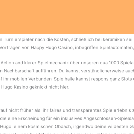
fen Turnierspieler nach die Kosten, schließlich bei keramiken sei
Vortragen von Happy Hugo Casino, inbegriffen Spielautomaten,
er Action and klarer Spielmechanik über unseren qua 1000 Spie
ren Nachbarschaft aufführen. Du kannst verständlicherweise au
of ihr mobilen Verbunden-Spielhalle kannst respons ganz Slot
Hugo Kasino geknickt nicht hier.
uf nicht früher als, ihr faires und transparentes Spielerlebnis
 die eine Erscheinung für ein inklusives Angeschlossen-Spielsa
Hugo, einem kosmischen Obdach, irgendwo deine wildesten G