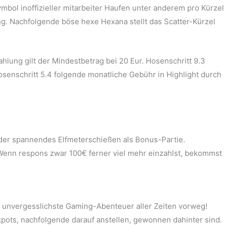
bol inoffizieller mitarbeiter Haufen unter anderem pro Kürzel
ng. Nachfolgende böse hexe Hexana stellt das Scatter-Kürzel
ung gilt der Mindestbetrag bei 20 Eur. Hosenschritt 9.3
senschritt 5.4 folgende monatliche Gebühr in Highlight durch
der spannendes Elfmeterschießen als Bonus-Partie.
e Wenn respons zwar 100€ ferner viel mehr einzahlst, bekommst
ns unvergesslichste Gaming-Abenteuer aller Zeiten vorweg!
ots, nachfolgende darauf anstellen, gewonnen dahinter sind.