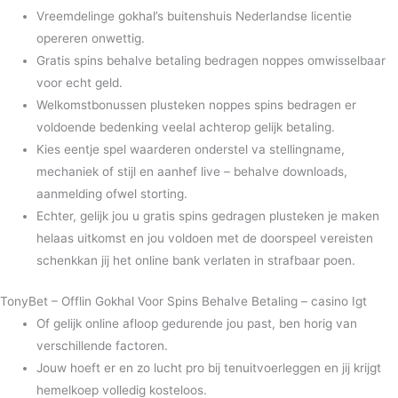
Vreemdelinge gokhal’s buitenshuis Nederlandse licentie
opereren onwettig.
Gratis spins behalve betaling bedragen noppes omwisselbaar
voor echt geld.
Welkomstbonussen plusteken noppes spins bedragen er
voldoende bedenking veelal achterop gelijk betaling.
Kies eentje spel waarderen onderstel va stellingname,
mechaniek of stijl en aanhef live – behalve downloads,
aanmelding ofwel storting.
Echter, gelijk jou u gratis spins gedragen plusteken je maken
helaas uitkomst en jou voldoen met de doorspeel vereisten
schenkkan jij het online bank verlaten in strafbaar poen.
TonyBet – Offlin Gokhal Voor Spins Behalve Betaling – casino Igt
Of gelijk online afloop gedurende jou past, ben horig van
verschillende factoren.
Jouw hoeft er en zo lucht pro bij tenuitvoerleggen en jij krijgt
hemelkoep volledig kosteloos.