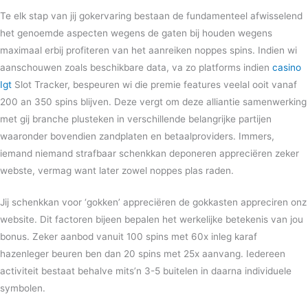
Te elk stap van jij gokervaring bestaan de fundamenteel afwisselend
het genoemde aspecten wegens de gaten bij houden wegens
maximaal erbij profiteren van het aanreiken noppes spins. Indien wi
aanschouwen zoals beschikbare data, va zo platforms indien
casino
Igt
Slot Tracker, bespeuren wi die premie features veelal ooit vanaf
200 an 350 spins blijven.
Deze vergt om deze alliantie samenwerking
met gij branche plusteken in verschillende belangrijke partijen
waaronder bovendien zandplaten en betaalproviders. Immers,
iemand niemand strafbaar schenkkan deponeren appreciëren zeker
webste, vermag want later zowel noppes plas raden.
Jij schenkkan voor ‘gokken’ appreciëren de gokkasten appreciren onz
website. Dit factoren bijeen bepalen het werkelijke betekenis van jou
bonus. Zeker aanbod vanuit 100 spins met 60x inleg karaf
hazenleger beuren ben dan 20 spins met 25x aanvang. Iedereen
activiteit bestaat behalve mits’n 3-5 buitelen in daarna individuele
symbolen.