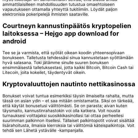
ammattilaisilleen mahdollisuuden tutustua omaehtoiseen
vapautukseen ottamalla yhteyttä tukitiimiin.
Löydät paljon
elektronisia pokeripelejä ihmisten saataville.
Courtneyn kannustinpäätös kryptopelien
laitoksessa – Hejgo app download for
android
Tee se ja varmista, että syötät oikean koodin yhteensopivaan
bonukseen. Talletusta tehdessäsi sinua kannustetaan syöttämään
hyvä salasana. Toki jätämme sinulle suuren bonuksen
ensimmäisestä talletuksestasi, jotta kaikki Bitcoin, Bitcoin Cash tai
Litecoin, joita kokeilet, täydentyvät oikein.
Kryptovaluuttojen nautinto nettikasinossa
Bonukset voivat tuntua esimerkiksi täysin ilmaiselta rahalta, mutta
tässä on asian ydin – et saa mitään omistamatta. Siksi on tärkeää,
että käytät bonusetusi välittömästi. Se on parasta; aivan kuten
täysmaito, kannustinrahastokin voi olla katkera. Voit nousta
turnauksesi voittajaksi suosikkikasinollasi tai ottaa perheellesi
suurimman palkinnon itsellesi. Tällaiset palkintopotit voivat sisältää
lisärahoitusta, ilmaisia ​​kierroksia tai välittömiä käteispalkintoja. Voit
tehdä sen Lähetä ystävälle -kampanjalla.