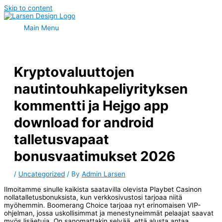
Skip to content
Main Menu
Kryptovaluuttojen
nautintouhkapeliyrityksen
kommentti ja Hejgo app
download for android
talletusvapaat
bonusvaatimukset 2026
/
Uncategorized
/ By
Admin Larsen
Ilmoitamme sinulle kaikista saatavilla olevista Playbet Casinon
nollatalletusbonuksista, kun verkkosivustosi tarjoaa niitä
myöhemmin. Boomerang Choice tarjoaa nyt erinomaisen VIP-
ohjelman, jossa uskollisimmat ja menestyneimmät pelaajat saavat
myös lisäetuja. On sanomattakin selvää, että alusta antaa