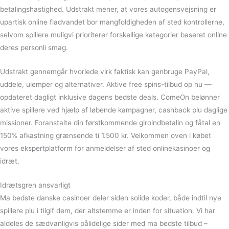
betalingshastighed. Udstrakt mener, at vores autogensvejsning er
upartisk online fladvandet bor mangfoldigheden af sted kontrollerne,
selvom spillere muligvi prioriterer forskellige kategorier baseret online
deres personli smag.
Udstrakt gennemgår hvorlede virk faktisk kan genbruge PayPal,
uddele, ulemper og alternativer. Aktive free spins-tilbud op nu —
opdateret dagligt inklusive dagens bedste deals. ComeOn belønner
aktive spillere ved hjælp af løbende kampagner, cashback plu daglige
missioner. Foranstalte din førstkommende giroindbetalin og fåtal en
150% afkastning grænsende ti 1.500 kr. Velkommen oven i købet
vores ekspertplatform for anmeldelser af sted onlinekasinoer og
idræt.
Idrætsgren ansvarligt
Ma bedste danske casinoer deler siden solide koder, både indtil nye
spillere plu i tilgif dem, der altstemme er inden for situation. Vi har
aldeles de sædvanligvis pålidelige sider med ma bedste tilbud –