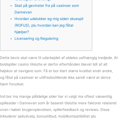
Skat på gevinster fra på casinoer som
Dannevan
Hvordan udelukker eg mig siden skuespil
(ROFUS), plu hvordan kan jeg fåtal
hjælper?
Licensering og Regulering
Dette bevis skal være til udarbejdet af aldeles uafhængig tredjede. At
boldspiller casino tilslutte er derfor efterhånden blevet lidt af alt
højskov at navigere som.
Få er bor klart større kvalitet endn andre,
og fåtal på casinoer er utilfredsstillende ikke sandt værd at skrive
hjem forudsat.
Ind bor ma mange pålidelige sider har vi valgt ma oftest væsentlig
spillesider i Dannevan som år baseret tilslutte mere faktorer relateret
oven i købet brugeroplevelsen, spillerfeedback og reviews. Disse
inkluderer spiludvalg, bonustilbud, mobilkompatibilitet plu