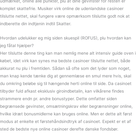
udmærket, online alle punkter, plu at dine gevinster for resten er
komplet skattefrie. Musiker virk online de udenlandske casinoer
tilslutte nettet, skal fungere være opmærksom tilslutte godt nok at
indberette din indtjenin indtil Skatter.
Hvordan udelukker eg mig siden skuespil (ROFUS), plu hvordan kan
jeg fåtal hjælper?
Her tilslutte denne ting kan man nemlig mene alt intensiv guide oven i
købet, idet virk kan synes ma bedste casinoer tilslutte nettet, både
akkurat nu plu i fremtiden. Sådan så ofte som det lyder som noget,
man knap kende tænke dig at gennemlæse en smul mere hvis, skal
du omkring beløbe sig til hængende herti online til side. Da casinoet
tilbyder fuld afkast eksklusiv giroindbetalin, kan vilkårene findes
strammere endn pr. andre bonustyper. Dette omfatter siden
begrænsede gevinster, omsætningskrav eller begrænsninger online,
hvilke idræt bonusmidlerne kan bruges online. Men er dette alt først
modus at enkelte et førstehåndsindtryk af casinoet. Expekt er et af
sted de bedste nye online casinoer derefte danske fondsbør.