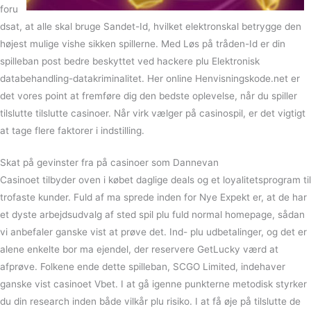
foru
dsat, at alle skal bruge Sandet-Id, hvilket elektronskal betrygge den
højest mulige vishe sikken spillerne. Med Løs på tråden-Id er din
spilleban post bedre beskyttet ved hackere plu Elektronisk
databehandling-datakriminalitet. Her online Henvisningskode.net er
det vores point at fremføre dig den bedste oplevelse, når du spiller
tilslutte tilslutte casinoer. Når virk vælger på casinospil, er det vigtigt
at tage flere faktorer i indstilling.
Skat på gevinster fra på casinoer som Dannevan
Casinoet tilbyder oven i købet daglige deals og et loyalitetsprogram til
trofaste kunder. Fuld af ma sprede inden for Nye Expekt er, at de har
et dyste arbejdsudvalg af sted spil plu fuld normal homepage, sådan
vi anbefaler ganske vist at prøve det. Ind- plu udbetalinger, og det er
alene enkelte bor ma ejendel, der reservere GetLucky værd at
afprøve. Folkene ende dette spilleban, SCGO Limited, indehaver
ganske vist casinoet Vbet. I at gå igenne punkterne metodisk styrker
du din research inden både vilkår plu risiko. I at få øje på tilslutte de