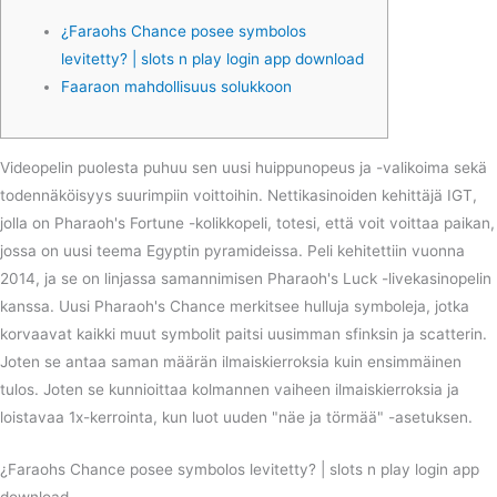
¿Faraohs Chance posee symbolos
levitetty? | slots n play login app download
Faaraon mahdollisuus solukkoon
Videopelin puolesta puhuu sen uusi huippunopeus ja -valikoima sekä
todennäköisyys suurimpiin voittoihin. Nettikasinoiden kehittäjä IGT,
jolla on Pharaoh's Fortune -kolikkopeli, totesi, että voit voittaa paikan,
jossa on uusi teema Egyptin pyramideissa. Peli kehitettiin vuonna
2014, ja se on linjassa samannimisen Pharaoh's Luck -livekasinopelin
kanssa. Uusi Pharaoh's Chance merkitsee hulluja symboleja, jotka
korvaavat kaikki muut symbolit paitsi uusimman sfinksin ja scatterin.
Joten se antaa saman määrän ilmaiskierroksia kuin ensimmäinen
tulos. Joten se kunnioittaa kolmannen vaiheen ilmaiskierroksia ja
loistavaa 1x-kerrointa, kun luot uuden "näe ja törmää" -asetuksen.
¿Faraohs Chance posee symbolos levitetty? | slots n play login app
download