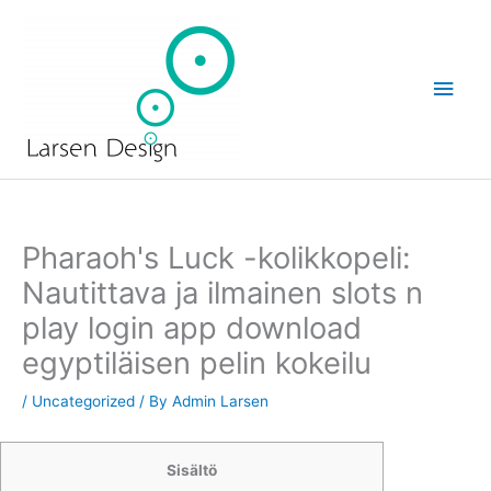
Skip
Main
to
Men
content
Pharaoh's Luck -kolikkopeli:
Nautittava ja ilmainen slots n
play login app download
egyptiläisen pelin kokeilu
/
Uncategorized
/ By
Admin Larsen
Sisältö