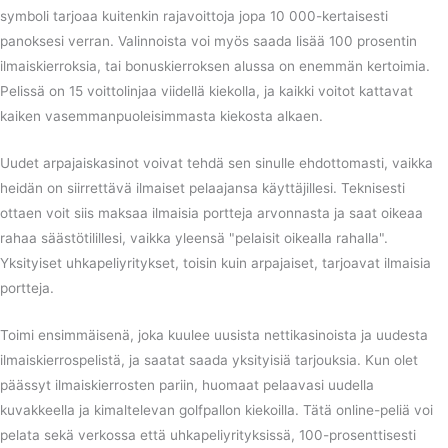
symboli tarjoaa kuitenkin rajavoittoja jopa 10 000-kertaisesti
panoksesi verran. Valinnoista voi myös saada lisää 100 prosentin
ilmaiskierroksia, tai bonuskierroksen alussa on enemmän kertoimia.
Pelissä on 15 voittolinjaa viidellä kiekolla, ja kaikki voitot kattavat
kaiken vasemmanpuoleisimmasta kiekosta alkaen.
Uudet arpajaiskasinot voivat tehdä sen sinulle ehdottomasti, vaikka
heidän on siirrettävä ilmaiset pelaajansa käyttäjillesi. Teknisesti
ottaen voit siis maksaa ilmaisia ​​portteja arvonnasta ja saat oikeaa
rahaa säästötilillesi, vaikka yleensä "pelaisit oikealla rahalla".
Yksityiset uhkapeliyritykset, toisin kuin arpajaiset, tarjoavat ilmaisia ​​
portteja.
Toimi ensimmäisenä, joka kuulee uusista nettikasinoista ja uudesta
ilmaiskierrospelistä, ja saatat saada yksityisiä tarjouksia. Kun olet
päässyt ilmaiskierrosten pariin, huomaat pelaavasi uudella
kuvakkeella ja kimaltelevan golfpallon kiekoilla. Tätä online-peliä voi
pelata sekä verkossa että uhkapeliyrityksissä, 100-prosenttisesti