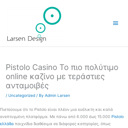
Skip
Main
to
Men
content
Pistolo Casino Το πιο πολύτιμο
online καζίνο με τεράστιες
ανταμοιβές
/
Uncategorized
/ By
Admin Larsen
Πιστεύουμε ότι το Pistolo είναι πλέον μια ευέλικτη και καλά
ανεπτυγμένη πλατφόρμα. Με πάνω από 6.000 έως 15.000
Pistolo
ελλάδα
παιχνίδια διαθέσιμα σε διάφορες κατηγορίες, όπως