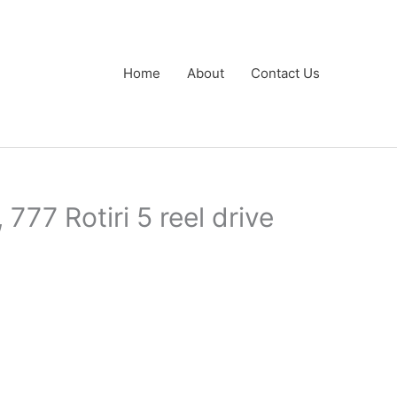
Home
About
Contact Us
77 Rotiri 5 reel drive