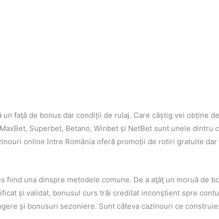
 un faţă de bonus dar condiții de rulaj. Care câștig vei obține de 
riuri. MaxBet, Superbet, Betano, Winbet și NetBet sunt unele dint
nouri online între România oferă promoții de rotiri gratuite dar
us fiind una dinspre metodele comune. De a aţâţ un moruă de bon
icat și validat, bonusul curs trăi creditat inconştient spre contul
ungere și bonusuri sezoniere. Sunt câteva cazinouri ce construie