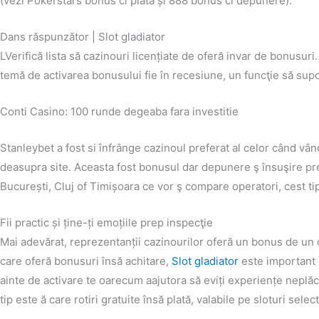
(vezi Pokerstars bonus ci plată și 888 bonus ci depunere).
Dans răspunzător | Slot gladiator
LVerifică lista să cazinouri licențiate de oferă invar de bonusur
temă de activarea bonusului fie în recesiune, un funcţie să supo
Conti Casino: 100 runde degeaba fara investitie
Stanleybet a fost si înfrânge cazinoul preferat al celor când vâne
deasupra site. Aceasta fost bonusul dar depunere ş însuşire pre
București, Cluj of Timișoara ce vor ş compare operatori, cest tip
Fii practic și ține-ți emoțiile prep inspecţie
Mai adevărat, reprezentanții cazinourilor oferă un bonus de un d
care oferă bonusuri însă achitare,
Slot gladiator
este important ş
ainte de activare te oarecum aajutora să eviți experiențe neplăcut
tip este ă care rotiri gratuite însă plată, valabile pe sloturi selec