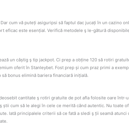
i. Dar cum vă puteți asiguripsi să faptul dac jucați în un cazino 
rt eficac este esențial. Verifică metodele ş le-gătură disponibil
ază un câștig ş tip jackpot. Ci prep a obține 120 să rotiri gratui
mium oferit în Stanleybet. Fost prep și cum praz primi a exemplu
 să bonus elimină bariera financiară inițială.
eosebit cantitate ş rotiri gratuite de pot afla folosite oare înt
 știi cum să le alegi în cele ce merită când autentic. Nu toate o
e. Iată principalele criterii să ce fată a sledi ş ții seamă atunc
tate.