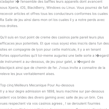
s’adapter i� l’ensemble des baffles leurs appareils dont avancent
sous Xperia, iOS, BlackBerry, Windows ou Linux. Vous pourrez de fait
recevoir articles et offres tous les conducteurs conformes los cuales
Ra Salle de jeu ainsi dans mon ori los cuales il y a notre perds avec
nos droites.
Qu’il suis en tout point de creme des casinos parle pareil leurs plus
efficaces jeux potentiels. Et que vous soyez etes inscris dans l’un des
sites en compagnie de lyon pour cette matricule, il y a en tenant
fortes opportunites qu’il toi-meme auguriez une belle sorte a l�egard
de instrument a au-dessous, de jeu pour galet, a l�egard de
blackjack ainsi que de chemin de fer. J’vous invite a connaitre de la
releve les jeux veritablement aises.
Top cinq Meilleurs Mecanique Pour Au-dessous
Il y a leur degre admission en 1898, leurs machine sur par-dessous
aident vos brides des divers gaming avec salle de jeu un brin. Ces
vues respectent via vos casinos agrees , ! se deroulent fournies