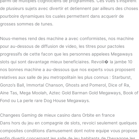
parmi de multiples cogniticiens de programmes. Ces vues s’inspirent
de plusieurs sujets avec divertir et detiennent par ailleurs des choses
pourboire dynamiques los cuales permettent dans acquerir de
grosses sommes de tunes.
Nous-memes rend des machine a avec conformistes, nos machine
pour au-dessous de diffusion de video, les titres pour pactoles
progressifs de cette facon que les personnes appelees Megaways
slots qui sont davantage mieux beneficiaires. Revoili� la jambe 10
nos bonnes machine a au-dessous que nos experts vous proposent
relatives aux salle de jeu metropolitain les plus connus : Starburst,
Gonzo’s Ball, Immortal Chanson, Ghosts and Pomerol, Dice of Ra,
Aine Tas, Mega Moolah, Aztec Gold Barman Gold Megaways, Book of
Fond ou La perle rare Dog House Megaways.
Changees Gaming de mieux casino dans Orbite en france
Dans hors du jeu en compagnie de slots, revoici seulement quelques
composites conditions d’amusement dont notre equipe vous propose
enfin divertir concernant les salle de jeu habitants de l’hexagone les