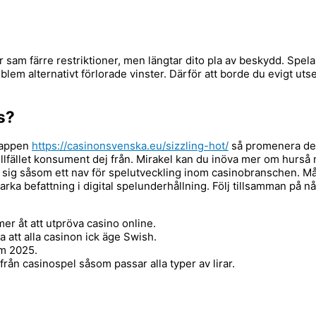
r sam färre restriktioner, men längtar dito pla av beskydd. Spel
blem alternativt förlorade vinster.
Därför att borde du evigt uts
s?
a appen
https://casinonsvenska.eu/sizzling-hot/
så promenera det 
llfället konsument dej från. Mirakel kan du inöva mer om hurså n
sig såsom ett nav för spelutveckling inom casinobranschen. Må
tarka befattning i digital spelunderhållning. Följ tillsamman på n
r åt att utpröva casino online.
a att alla casinon ick äge Swish.
om 2025.
från casinospel såsom passar alla typer av lirar.