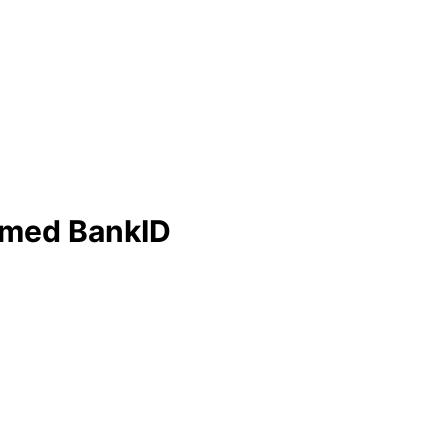
 med BankID