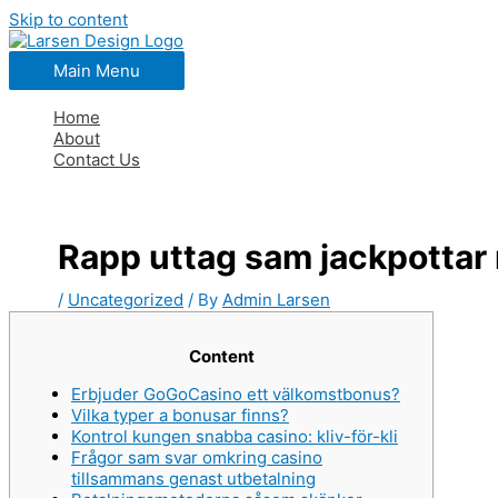
Skip to content
Main Menu
Home
About
Contact Us
Rapp uttag sam jackpottar
/
Uncategorized
/ By
Admin Larsen
Content
Erbjuder GoGoCasino ett välkomstbonus?
Vilka typer a bonusar finns?
Kontrol kungen snabba casino: kliv-för-kli
Frågor sam svar omkring casino
tillsammans genast utbetalning