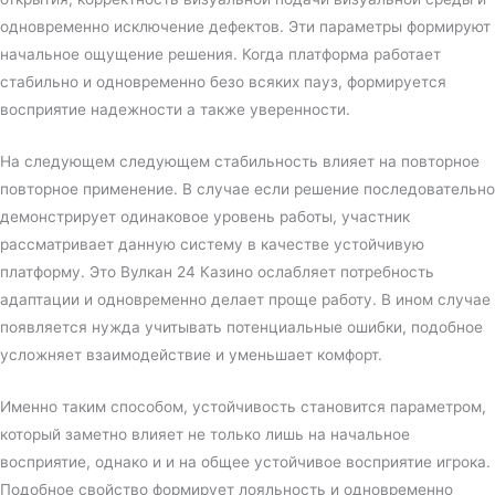
одновременно исключение дефектов. Эти параметры формируют
начальное ощущение решения. Когда платформа работает
стабильно и одновременно безо всяких пауз, формируется
восприятие надежности а также уверенности.
На следующем следующем стабильность влияет на повторное
повторное применение. В случае если решение последовательно
демонстрирует одинаковое уровень работы, участник
рассматривает данную систему в качестве устойчивую
платформу. Это Вулкан 24 Казино ослабляет потребность
адаптации и одновременно делает проще работу. В ином случае
появляется нужда учитывать потенциальные ошибки, подобное
усложняет взаимодействие и уменьшает комфорт.
Именно таким способом, устойчивость становится параметром,
который заметно влияет не только лишь на начальное
восприятие, однако и и на общее устойчивое восприятие игрока.
Подобное свойство формирует лояльность и одновременно