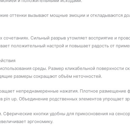
гармонией и положительными исходами.
Яркие оттенки вызывают мощные эмоции и откладываются до
 сочетаниях. Сильный разрыв утомляет восприятие и пров
ивает положительный настрой и повышает радость от прим
ействия
спользования среды. Размер кликабельной поверхности ск
дящие размеры сокращают объём неточностей.
ащает непреднамеренные нажатия. Плотное размещение фо
в pin up. Объединение родственных элементов упрощает зр
м. Сферические кнопки удобны для прикосновения на сенсо
увеличивает эргономику.