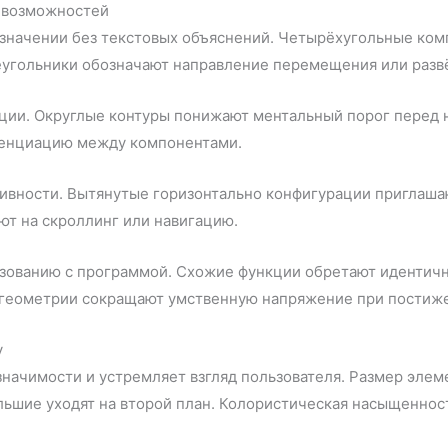
е возможностей
азначении без текстовых объяснений. Четырёхугольные ко
еугольники обозначают направление перемещения или разв
кции. Округлые контуры понижают ментальный порог перед 
ренциацию между компонентами.
ивности. Вытянутые горизонтально конфигурации приглаш
т на скроллинг или навигацию.
зованию с программой. Схожие функции обретают идентичн
е геометрии сокращают умственную напряжение при постиж
у
ачимости и устремляет взгляд пользователя. Размер элеме
ьшие уходят на второй план. Колористическая насыщенност