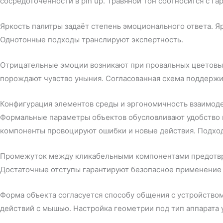
сосредоточенности в pin up. Травяной тон соотносится с 
Яркость палитры задаёт степень эмоционального ответа. 
Однотонные подходы транслируют экспертность.
Отрицательные эмоции возникают при провальных цветовых
порождают чувство уныния. Согласованная схема поддерж
Конфигурация элементов среды и эргономичность взаимод
Формальные параметры объектов обусловливают удобство и
компоненты провоцируют ошибки и новые действия. Подхо
Промежуток между кликабельными компонентами предотвр
Достаточные отступы гарантируют безопасное применение 
Форма объекта согласуется способу общения с устройство
действий с мышью. Настройка геометрии под тип аппарата 