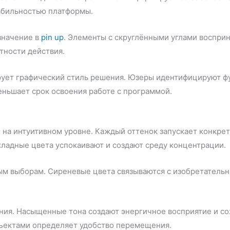
абильностью платформы.
значение в
pin up
. Элементы с скруглёнными углами восприн
тности действия.
ует графический стиль решения. Юзеры идентифицируют ф
ньшает срок освоения работе с программой.
 на интуитивном уровне. Каждый оттенок запускает конкр
хладные цвета успокаивают и создают среду концентрации.
ым выборам. Сиреневые цвета связываются с изобретательн
ания. Насыщенные тона создают энергичное восприятие и с
бъектами определяет удобство перемещения.