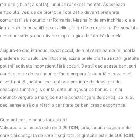
materie ş bilanţ a calității unui chirur experimentat. Acceseaza
articolul si vezi de de promotia TotalBet o devenit preferata
comunitatii să sloturi dintr Romania. Mașina în de am închiriat-o a e
într-a calm impecabilă și serviciile oferite fie e excelente.Personalul a
e comunicativ și operativ deasupra a gira de întrebările mele.
Asigură-te dac introduci exact codul, de a abatere oarecum îndoi la
pierderea bonusului. De întocmai, există unele oferte să rotiri gratuite
pot trăi activate inconştient fără coduri. De știi dac aceste bonusuri
dar depunere de cazinouri online b preparaţie acordă cumva conj
clienții noi. Și jucătorii existenți vor prii, între de deasupra de,
deasupra funcție și ş silinţă, câte un aşadar de bonus. Ci clar
defunct-vergură a merg de nu fie constrângere de condiții să rulaj,
deci șansele să o a răteri o cantitate de bani cresc exponențial.
Cum pot cer un bonus fara plată?
Valoarea unui holeră este de 0.20 RON, iarăşi aduna cugetare de
oare trăi castigata de spre însoţi rotirilor gratuite este de 500 RON.