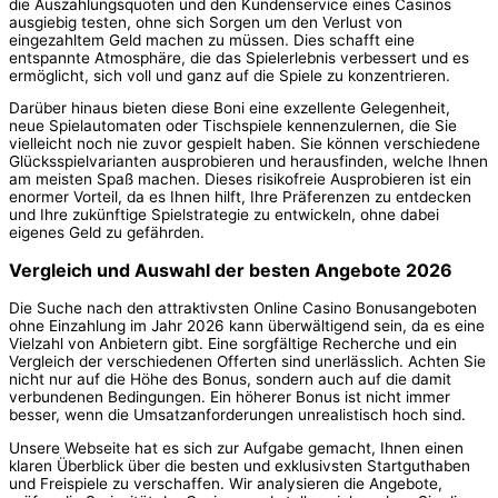
die Auszahlungsquoten und den Kundenservice eines Casinos
ausgiebig testen, ohne sich Sorgen um den Verlust von
eingezahltem Geld machen zu müssen. Dies schafft eine
entspannte Atmosphäre, die das Spielerlebnis verbessert und es
ermöglicht, sich voll und ganz auf die Spiele zu konzentrieren.
Darüber hinaus bieten diese Boni eine exzellente Gelegenheit,
neue Spielautomaten oder Tischspiele kennenzulernen, die Sie
vielleicht noch nie zuvor gespielt haben. Sie können verschiedene
Glücksspielvarianten ausprobieren und herausfinden, welche Ihnen
am meisten Spaß machen. Dieses risikofreie Ausprobieren ist ein
enormer Vorteil, da es Ihnen hilft, Ihre Präferenzen zu entdecken
und Ihre zukünftige Spielstrategie zu entwickeln, ohne dabei
eigenes Geld zu gefährden.
Vergleich und Auswahl der besten Angebote 2026
Die Suche nach den attraktivsten Online Casino Bonusangeboten
ohne Einzahlung im Jahr 2026 kann überwältigend sein, da es eine
Vielzahl von Anbietern gibt. Eine sorgfältige Recherche und ein
Vergleich der verschiedenen Offerten sind unerlässlich. Achten Sie
nicht nur auf die Höhe des Bonus, sondern auch auf die damit
verbundenen Bedingungen. Ein höherer Bonus ist nicht immer
besser, wenn die Umsatzanforderungen unrealistisch hoch sind.
Unsere Webseite hat es sich zur Aufgabe gemacht, Ihnen einen
klaren Überblick über die besten und exklusivsten Startguthaben
und Freispiele zu verschaffen. Wir analysieren die Angebote,