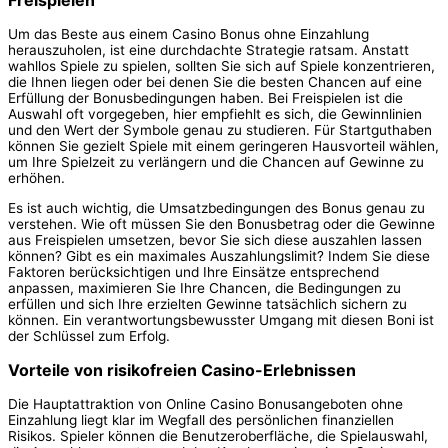
Freispielen
Um das Beste aus einem Casino Bonus ohne Einzahlung
herauszuholen, ist eine durchdachte Strategie ratsam. Anstatt
wahllos Spiele zu spielen, sollten Sie sich auf Spiele konzentrieren,
die Ihnen liegen oder bei denen Sie die besten Chancen auf eine
Erfüllung der Bonusbedingungen haben. Bei Freispielen ist die
Auswahl oft vorgegeben, hier empfiehlt es sich, die Gewinnlinien
und den Wert der Symbole genau zu studieren. Für Startguthaben
können Sie gezielt Spiele mit einem geringeren Hausvorteil wählen,
um Ihre Spielzeit zu verlängern und die Chancen auf Gewinne zu
erhöhen.
Es ist auch wichtig, die Umsatzbedingungen des Bonus genau zu
verstehen. Wie oft müssen Sie den Bonusbetrag oder die Gewinne
aus Freispielen umsetzen, bevor Sie sich diese auszahlen lassen
können? Gibt es ein maximales Auszahlungslimit? Indem Sie diese
Faktoren berücksichtigen und Ihre Einsätze entsprechend
anpassen, maximieren Sie Ihre Chancen, die Bedingungen zu
erfüllen und sich Ihre erzielten Gewinne tatsächlich sichern zu
können. Ein verantwortungsbewusster Umgang mit diesen Boni ist
der Schlüssel zum Erfolg.
Vorteile von risikofreien Casino-Erlebnissen
Die Hauptattraktion von Online Casino Bonusangeboten ohne
Einzahlung liegt klar im Wegfall des persönlichen finanziellen
Risikos. Spieler können die Benutzeroberfläche, die Spielauswahl,