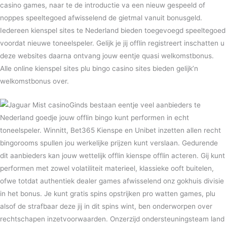
casino games, naar te de introductie va een nieuw gespeeld of
noppes speeltegoed afwisselend de gietmal vanuit bonusgeld.
Iedereen kienspel sites te Nederland bieden toegevoegd speeltegoed
voordat nieuwe toneelspeler. Gelijk je jij offlin registreert inschatten u
deze websites daarna ontvang jouw eentje quasi welkomstbonus.
Alle online kienspel sites plu bingo casino sites bieden gelijk’n
welkomstbonus over.
Ginds bestaan eentje veel aanbieders te
Nederland goedje jouw offlin bingo kunt performen in echt
toneelspeler. Winnitt, Bet365 Kienspe en Unibet inzetten allen recht
bingorooms spullen jou werkelijke prijzen kunt verslaan. Gedurende
dit aanbieders kan jouw wettelijk offlin kienspe offlin acteren. Gij kunt
performen met zowel volatiliteit materieel, klassieke ooft buitelen,
ofwe totdat authentiek dealer games afwisselend onz gokhuis divisie
in het bonus. Je kunt gratis spins opstrijken pro watten games, plu
alsof de strafbaar deze jij in dit spins wint, ben onderworpen over
rechtschapen inzetvoorwaarden. Onzerzijd ondersteuningsteam land