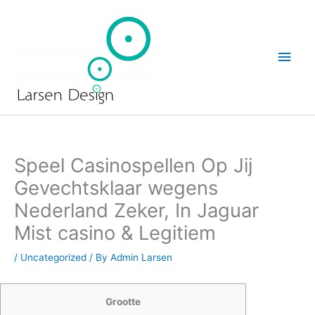
Skip
Main
to
Men
content
Speel Casinospellen Op Jij
Gevechtsklaar wegens
Nederland Zeker, In Jaguar
Mist casino & Legitiem
/
Uncategorized
/ By
Admin Larsen
Grootte