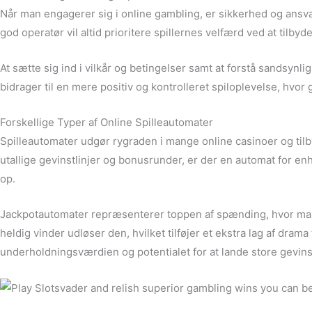
Når man engagerer sig i online gambling, er sikkerhed og ansvar
god operatør vil altid prioritere spillernes velfærd ved at tilbyde
At sætte sig ind i vilkår og betingelser samt at forstå sandsynl
bidrager til en mere positiv og kontrolleret spiloplevelse, hvor
Forskellige Typer af Online Spilleautomater
Spilleautomater udgør rygraden i mange online casinoer og tilb
utallige gevinstlinjer og bonusrunder, er der en automat for en
op.
Jackpotautomater repræsenterer toppen af spænding, hvor massiv
heldig vinder udløser den, hvilket tilføjer et ekstra lag af dram
underholdningsværdien og potentialet for at lande store gevins