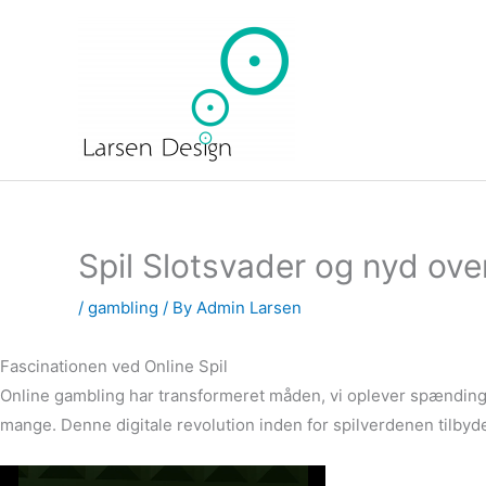
Skip
to
content
Spil Slotsvader og nyd ove
/
gambling
/ By
Admin Larsen
Fascinationen ved Online Spil
Online gambling har transformeret måden, vi oplever spænding og
mange. Denne digitale revolution inden for spilverdenen tilbyder