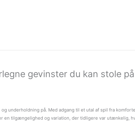
rlegne gevinster du kan stole på
 underholdning på. Med adgang til et utal af spil fra komforten
 en tilgængelighed og variation, der tidligere var utænkelig, hvi