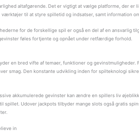
lighed altafgørende. Det er vigtigt at vælge platforme, der er l
 værktøjer til at styre spilletid og indsatser, samt information om
ighederne for de forskellige spil er også en del af en ansvarlig 
 gevinster føles fortjente og opnået under retfærdige forhold.
yder en bred vifte af temaer, funktioner og gevinstmuligheder. 
hver smag. Den konstante udvikling inden for spilteknologi sikre
e akkumulerede gevinster kan ændre en spillers liv øjeblikkeli
a til spillet. Udover jackpots tilbyder mange slots også gratis s
ter.