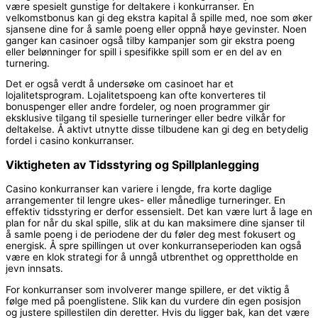
være spesielt gunstige for deltakere i konkurranser. En
velkomstbonus kan gi deg ekstra kapital å spille med, noe som øker
sjansene dine for å samle poeng eller oppnå høye gevinster. Noen
ganger kan casinoer også tilby kampanjer som gir ekstra poeng
eller belønninger for spill i spesifikke spill som er en del av en
turnering.
Det er også verdt å undersøke om casinoet har et
lojalitetsprogram. Lojalitetspoeng kan ofte konverteres til
bonuspenger eller andre fordeler, og noen programmer gir
eksklusive tilgang til spesielle turneringer eller bedre vilkår for
deltakelse. Å aktivt utnytte disse tilbudene kan gi deg en betydelig
fordel i casino konkurranser.
Viktigheten av Tidsstyring og Spillplanlegging
Casino konkurranser kan variere i lengde, fra korte daglige
arrangementer til lengre ukes- eller månedlige turneringer. En
effektiv tidsstyring er derfor essensielt. Det kan være lurt å lage en
plan for når du skal spille, slik at du kan maksimere dine sjanser til
å samle poeng i de periodene der du føler deg mest fokusert og
energisk. Å spre spillingen ut over konkurranseperioden kan også
være en klok strategi for å unngå utbrenthet og opprettholde en
jevn innsats.
For konkurranser som involverer mange spillere, er det viktig å
følge med på poenglistene. Slik kan du vurdere din egen posisjon
og justere spillestilen din deretter. Hvis du ligger bak, kan det være