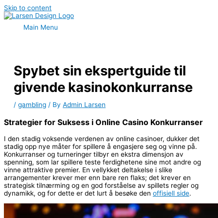
Skip to content
Main Menu
Spybet sin ekspertguide til
givende kasinokonkurranse
/
gambling
/ By
Admin Larsen
Strategier for Suksess i Online Casino Konkurranser
I den stadig voksende verdenen av online casinoer, dukker det
stadig opp nye måter for spillere å engasjere seg og vinne på.
Konkurranser og turneringer tilbyr en ekstra dimensjon av
spenning, som lar spillere teste ferdighetene sine mot andre og
vinne attraktive premier. En vellykket deltakelse i slike
arrangementer krever mer enn bare ren flaks; det krever en
strategisk tilnærming og en god forståelse av spillets regler og
dynamikk, og for dette er det lurt å besøke den
offisiell side
.