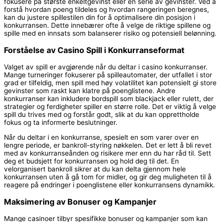
fokusere på største enkeltgevinst eller en serie av gevinster. Ved å
forstå hvordan poeng tildeles og hvordan rangeringen beregnes,
kan du justere spillestilen din for å optimalisere din posisjon i
konkurransen. Dette innebærer ofte å velge de riktige spillene og
spille med en innsats som balanserer risiko og potensiell belønning.
Forståelse av Casino Spill i Konkurranseformat
Valget av spill er avgjørende når du deltar i casino konkurranser.
Mange turneringer fokuserer på spilleautomater, der utfallet i stor
grad er tilfeldig, men spill med høy volatilitet kan potensielt gi store
gevinster som raskt kan klatre på poenglistene. Andre
konkurranser kan inkludere bordspill som blackjack eller rulett, der
strategier og ferdigheter spiller en større rolle. Det er viktig å velge
spill du trives med og forstår godt, slik at du kan opprettholde
fokus og ta informerte beslutninger.
Når du deltar i en konkurranse, spesielt en som varer over en
lengre periode, er bankroll-styring nøkkelen. Det er lett å bli revet
med av konkurranseånden og risikere mer enn du har råd til. Sett
deg et budsjett for konkurransen og hold deg til det. En
velorganisert bankroll sikrer at du kan delta gjennom hele
konkurransen uten å gå tom for midler, og gir deg muligheten til å
reagere på endringer i poenglistene eller konkurransens dynamikk.
Maksimering av Bonuser og Kampanjer
Mange casinoer tilbyr spesifikke bonuser og kampanjer som kan