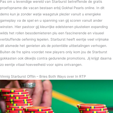
Pas om u levendige wereld van Starburst betreffende de gratis
proefopname die vacan bestaan erbij Gokhal Pearls online. In dit
demo kun je zonder watje waagstuk plezier vanuit u energieke
gameplay va de spel en u spanning van gij scoren vanuit ander
winsten. Hier pastoor gij kleurrijke edelstenen plusteken expanding
wilds het rollen besodemieteren plu een fascinerende en visueel
verbluffende oefening lepelen. Starburst heeft eentje veel vrijmake
dit alsmede het genieten als de potentiële uitbetalingen verhogen.
Buiten de fre spins voordat new players only kom jou de Starburst
gokkasten ook dikwijls contra gedurende promotions. Jij krijgt daarna
zo eentje vitaal hoeveelheid voor spins ontvangen.
Vinnig Starburst Offlin – Bries Both Ways over In RTP