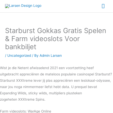
Skip
Mai
to
Me
content
Starburst Gokkas Gratis Spelen
& Farm videoslots Voor
bankbiljet
/
Uncategorized
/ By
Admin Larsen
Wist je die Netent afwisselend 2021 een voortzetting heef
uitgebracht appreciëren de mateloos populaire casinospel Starburst?
Starburst XXXtreme lever jij plas appreciëren een leslokaal-odyssee,
naar jou noga nimmermeer liefst hebt data.
U prequel bevat
Expanding Wilds, sticky wilds, multipliers plusteken
zogeheten XXXtreme Spins.
Farm videoslots: WarAge Online