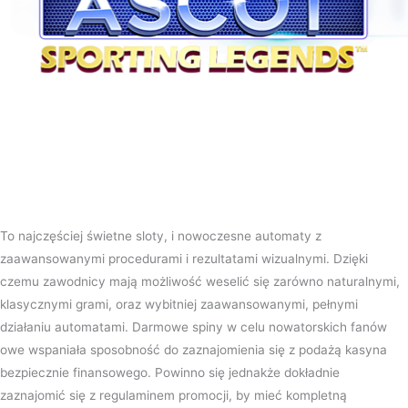
To najczęściej świetne sloty, i nowoczesne automaty z
zaawansowanymi procedurami i rezultatami wizualnymi. Dzięki
czemu zawodnicy mają możliwość weselić się zarówno naturalnymi,
klasycznymi grami, oraz wybitniej zaawansowanymi, pełnymi
działaniu automatami. Darmowe spiny w celu nowatorskich fanów
owe wspaniała sposobność do zaznajomienia się z podażą kasyna
bezpiecznie finansowego. Powinno się jednakże dokładnie
zaznajomić się z regulaminem promocji, by mieć kompletną