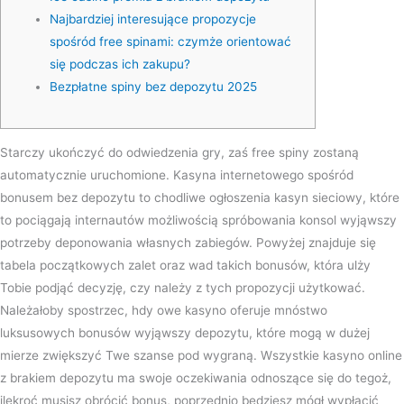
Najbardziej interesujące propozycje
spośród free spinami: czymże orientować
się podczas ich zakupu?
Bezpłatne spiny bez depozytu 2025
Starczy ukończyć do odwiedzenia gry, zaś free spiny zostaną
automatycznie uruchomione. Kasyna internetowego spośród
bonusem bez depozytu to chodliwe ogłoszenia kasyn sieciowy, które
to pociągają internautów możliwością spróbowania konsol wyjąwszy
potrzeby deponowania własnych zabiegów. Powyżej znajduje się
tabela początkowych zalet oraz wad takich bonusów, która ulży
Tobie podjąć decyzję, czy należy z tych propozycji użytkować.
Należałoby spostrzec, hdy owe kasyno oferuje mnóstwo
luksusowych bonusów wyjąwszy depozytu, które mogą w dużej
mierze zwiększyć Twe szanse pod wygraną. Wszystkie kasyno online
z brakiem depozytu ma swoje oczekiwania odnoszące się do tegoż,
ilekroć musisz obrócić bonus, poprzednio będziesz mógł wypłacić