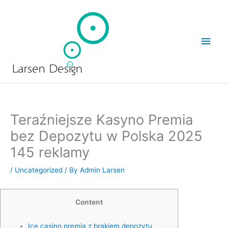
Skip
Main
to
Men
content
Teraźniejsze Kasyno Premia
bez Depozytu w Polska 2025
145 reklamy
/
Uncategorized
/ By
Admin Larsen
Content
Ice casino premia z brakiem depozytu