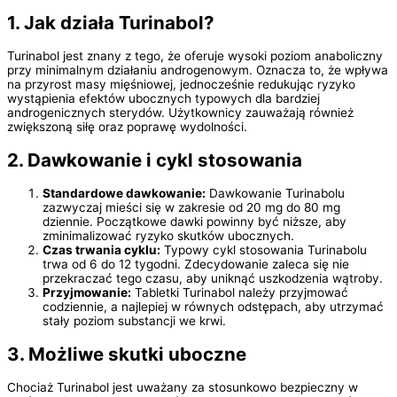
1. Jak działa Turinabol?
Turinabol jest znany z tego, że oferuje wysoki poziom anaboliczny
przy minimalnym działaniu androgenowym. Oznacza to, że wpływa
na przyrost masy mięśniowej, jednocześnie redukując ryzyko
wystąpienia efektów ubocznych typowych dla bardziej
androgenicznych sterydów. Użytkownicy zauważają również
zwiększoną siłę oraz poprawę wydolności.
2. Dawkowanie i cykl stosowania
Standardowe dawkowanie:
Dawkowanie Turinabolu
zazwyczaj mieści się w zakresie od 20 mg do 80 mg
dziennie. Początkowe dawki powinny być niższe, aby
zminimalizować ryzyko skutków ubocznych.
Czas trwania cyklu:
Typowy cykl stosowania Turinabolu
trwa od 6 do 12 tygodni. Zdecydowanie zaleca się nie
przekraczać tego czasu, aby uniknąć uszkodzenia wątroby.
Przyjmowanie:
Tabletki Turinabol należy przyjmować
codziennie, a najlepiej w równych odstępach, aby utrzymać
stały poziom substancji we krwi.
3. Możliwe skutki uboczne
Chociaż Turinabol jest uważany za stosunkowo bezpieczny w