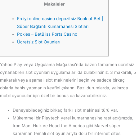
Makaleler
En iyi online casino depozitsiz Book of Bet |
Süper Bağlantı Kumarhanesi Slotları
Pokies – BetBliss Ports Casino
Ücretsiz Slot Oyunları
Yahoo Play veya Uygulama Mağazası'nda bazen tamamen ücretsiz
oynanabilen slot oyunları uygulamaları da bulabilirsiniz. 3 makaralı, 5
makaralı veya aşamalı slot makinelerini seçin ve sadece birkaç
dolarla bahis yapmanın keyfini çıkarın.
Bazı durumlarda, yalnızca
mobil oyuncular için özel bir bonus da kazanabilirsiniz.
Deneyebileceğiniz birkaç farklı slot makinesi türü var.
Mükemmel bir Playtech yerel kumarhanesine rastladığınızda,
Iron Man, Hulk ve Head the America gibi Marvel süper
kahraman temalı slot oyunlarıyla dolu bir internet sitesi