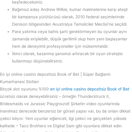
keşfedeceksiniz.
Bağımsız aday Andrew Wilkie, kumar makinelerine karşı ateşli
bir kampanya yürütücüsü olarak, 2010 federal seçimlerinde
Denison bölgesinden Avustralya Temsilciler Meclisi'ne seçildi.
Para yatırma veya bahis şartı gerektirmeyen bu oyunlar aynı
zamanda erişilebilir, düşük gerilimli olup hem yeni başlayanlar
hem de deneyimli profesyoneller için mükemmeldir.
İkinci olarak, kazanma şansınızı artıracak bir oyun stratejisi
kullanmayı düşünebilirsiniz.
En iyi online casino depozitsiz Book of Bet | Süper Bağlantı
Kumarhanesi Slotları
Birçok slot oyununu %100
en iyi online casino depozitsiz Book of Bet
ücretsiz olarak deneyebilirsiniz – örneğin Thunderstruck II,
Bridesmaids ve Jurassic Playground! Şirketin video oyunlarında
inanılmaz derecede benzersiz bir görsel yapısı var, bu da onları dikkat
çekici kılıyor. Yeni oyunlar eğlenceli, ilgi çekici ve gerçekten yüksek
kalitede – Taco Brothers ve Digital Sam gibi oyunlara dikkat edin.