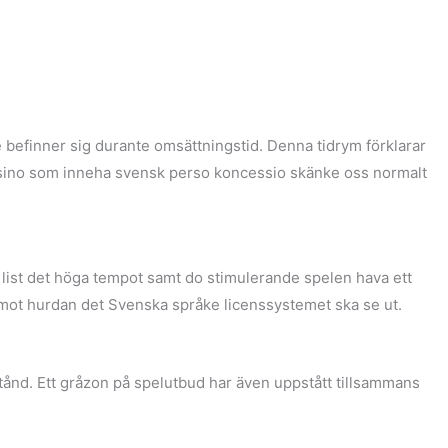
 befinner sig durante omsättningstid. Denna tidrym förklarar
asino som inneha svensk perso koncessio skänke oss normalt
 list det höga tempot samt do stimulerande spelen hava ett
a mot hurdan det Svenska språke licenssystemet ska se ut.
tånd. Ett gråzon på spelutbud har även uppstått tillsammans