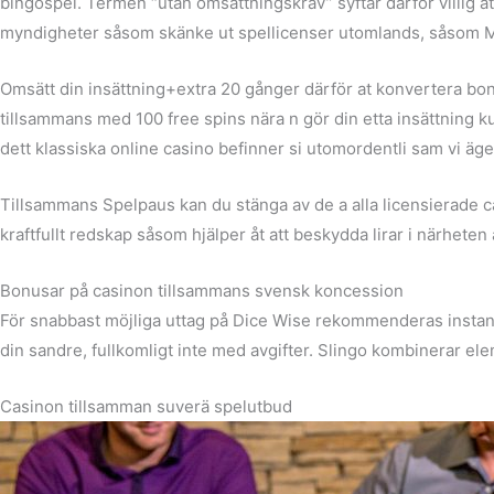
bingospel. Termen “utan omsättningskrav” syftar därför villig
myndigheter såsom skänke ut spellicenser utomlands, såsom M
Omsätt din insättning+extra 20 gånger därför at konvertera bonus
tillsammans med 100 free spins nära n gör din etta insättning k
dett klassiska online casino befinner si utomordentli sam vi ä
Tillsammans Spelpaus kan du stänga av de a alla licensierade ca
kraftfullt redskap såsom hjälper åt att beskydda lirar i närhete
Bonusar på casinon tillsammans svensk koncession
För snabbast möjliga uttag på Dice Wise rekommenderas instant
din sandre, fullkomligt inte med avgifter. Slingo kombinerar el
Casinon tillsamman suverä spelutbud