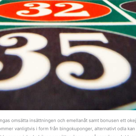
 tvingas omsätta insättningen och emellanåt samt bonusen ett oke
mmer vanligtvis i form från bingokuponger, alternativt odla kan