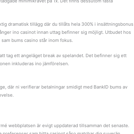
stadgade minimikravet på 1x. Det finns dessutom fästa
ig dramatisk tillägg där du tillåts hela 300% i insättningsbonus
nger ino casinot innan uttag befinner sig möjligt. Utbudet hos
ts sam bums casino står inom fokus.
tt tag ett angeläget break av spelandet. Det befinner sig ett
tionen inkluderas ino jämförelsen.
e, där ni verifierar betalningar smidigt med BankID bums av
evelse.
 armé webbplatsen är evigt uppdaterad tillsamman det senaste.
a preferenser sam hitta casinot såso matchar dig suverän.