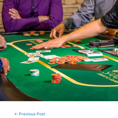
←
Previous Post