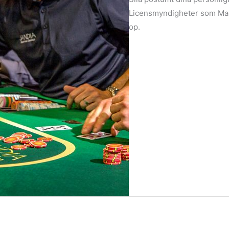
Licensmyndigheter som Malt
op.