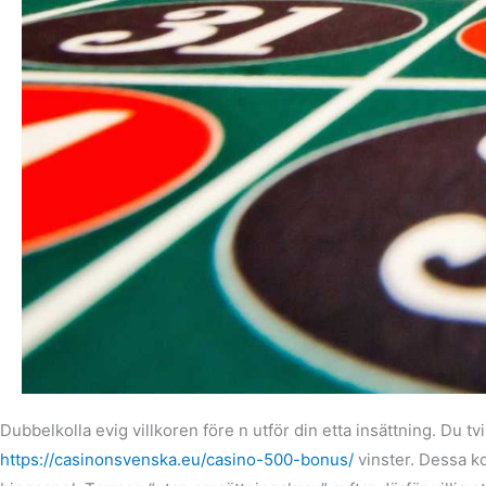
Dubbelkolla evig villkoren före n utför din etta insättning. Du
https://casinonsvenska.eu/casino-500-bonus/
vinster. Dessa ko