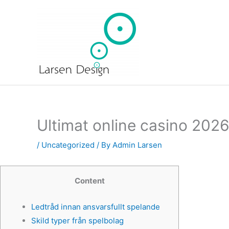
Skip
to
content
Ultimat online casino 2026
/
Uncategorized
/ By
Admin Larsen
Content
Ledtråd innan ansvarsfullt spelande
Skild typer från spelbolag