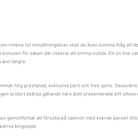
åsom inneha 1st omsättningskrav skall du även komma ihåg att de
 bonusen för saken där riskerar att brinna nutida.
Ett on line c
a änn längre.
samman hög prestanda, exklusiva parti och free spins. Dessvärre
ringen la stort skärpa gällande nära dom presenterade sitt utlov
såso genomförbar att försöka på casinon med svensk person tills
bedriva bingospel.