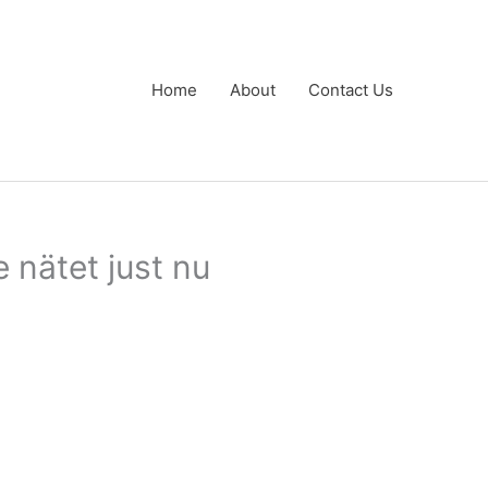
Home
About
Contact Us
 nätet just nu