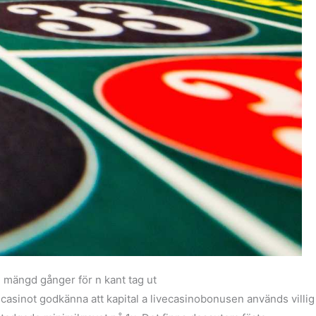
j mängd gånger för n kant tag ut
 casinot godkänna att kapital a livecasinobonusen används villig