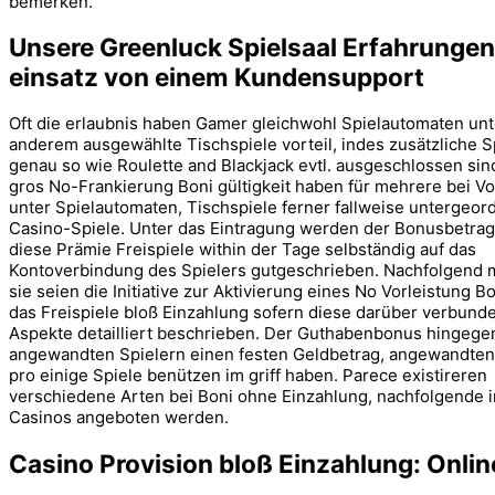
bemerken.
Unsere Greenluck Spielsaal Erfahrungen
einsatz von einem Kundensupport
Oft die erlaubnis haben Gamer gleichwohl Spielautomaten unt
anderem ausgewählte Tischspiele vorteil, indes zusätzliche S
genau so wie Roulette and Blackjack evtl. ausgeschlossen sin
gros No-Frankierung Boni gültigkeit haben für mehrere bei Vo
unter Spielautomaten, Tischspiele ferner fallweise untergeor
Casino-Spiele. Unter das Eintragung werden der Bonusbetrag
diese Prämie Freispiele within der Tage selbständig auf das
Kontoverbindung des Spielers gutgeschrieben. Nachfolgend 
sie seien die Initiative zur Aktivierung eines No Vorleistung 
das Freispiele bloß Einzahlung sofern diese darüber verbund
Aspekte detailliert beschrieben. Der Guthabenbonus hingegen
angewandten Spielern einen festen Geldbetrag, angewandten
pro einige Spiele benützen im griff haben. Parece existireren
verschiedene Arten bei Boni ohne Einzahlung, nachfolgende i
Casinos angeboten werden.
Casino Provision bloß Einzahlung: Onlin