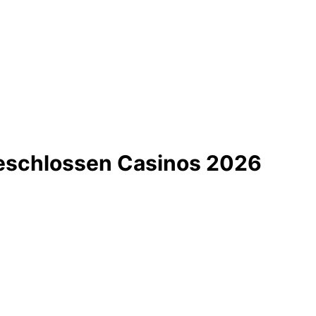
geschlossen Casinos 2026