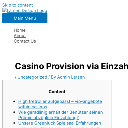
Skip to content
Main Menu
Home
About
Contact Us
Casino Provision via Einz
/
Uncategorized
/ By
Admin Larsen
Content
High tretroller aufgepasst – vip-angebote
within casinos
Wie geradlinig erhält der Benützer seinen
Prämie abzüglich Einzahlung?
Unsere Greenluck Spielsaal Erfahrungen