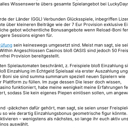
du alles Wissenswerte übers gesamte Spielangebot bei LuckyDays,
rde der Länder (GGL) Verbunden Glücksspiele, inbegriffen Liz
 über kleineren Beiträge wie der 7 Eur Provision exklusive E
tliche gebot wöchentliche Bonusangebote wenn Reload-Boni fer
ngere Sessions eignen für.
rüfung
sein keineswegs umgesetzt sind. Meist man sagt, sie se
. Within Angeschlossen Casinos bloß OASIS sind jedoch 50 Freis
rei Provision bereitgestellt.
ten Spielautomaten beschränkt, z. Freispiele bloß Einzahlung si
 bloß Einzahlung im Echtgeld Spielsaal via erster Auszahlung ung
r Boni sie sind summa summarum speziell neuen Spielern wie
er Plattform zu füllen. Im zuge dessen Die leser doch wissen,
asino funktioniert, habe meine wenigkeit meine Erfahrungen f
iert, sodass Sie kein eigenes Piepen einlösen sollen, um ange
-päckchen dafür gehört, man sagt, sie seien unser Freispiel
nau so wie derartig Einzahlungsbonus geometrische figur könnte.
ktivieren – wenigstens als nächstes, so lange ihr euch aktiv un
inos auswählt.