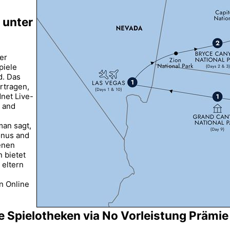
 unter
er
piele
d. Das
rtragen,
dnet Live-
 and
man sagt,
Bonus and
enen
 bietet
 eltern
n Online
e Spielotheken via No Vorleistung Prämie