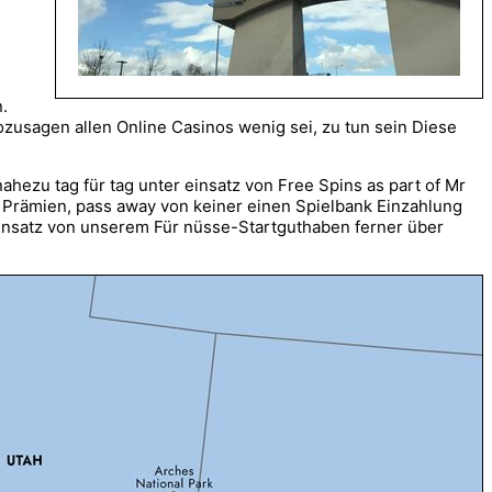
.
ozusagen allen Online Casinos wenig sei, zu tun sein Diese
ahezu tag für tag unter einsatz von Free Spins as part of Mr
Prämien, pass away von keiner einen Spielbank Einzahlung
insatz von unserem Für nüsse-Startguthaben ferner über