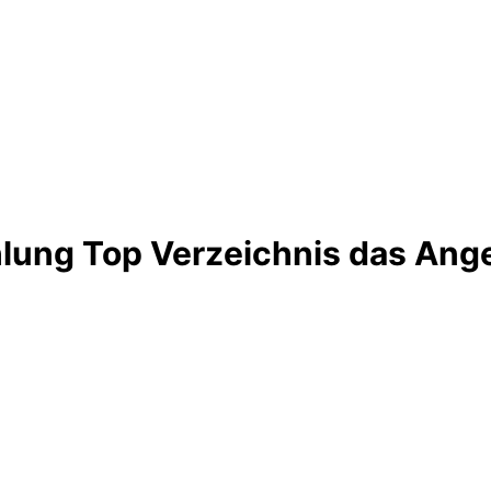
ahlung Top Verzeichnis das An