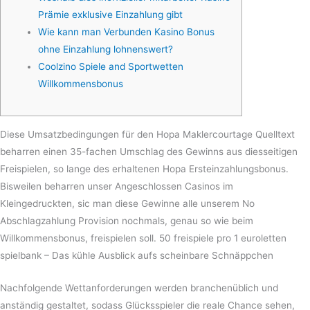
Prämie exklusive Einzahlung gibt
Wie kann man Verbunden Kasino Bonus
ohne Einzahlung lohnenswert?
Coolzino Spiele and Sportwetten
Willkommensbonus
Diese Umsatzbedingungen für den Hopa Maklercourtage Quelltext
beharren einen 35-fachen Umschlag des Gewinns aus diesseitigen
Freispielen, so lange des erhaltenen Hopa Ersteinzahlungsbonus.
Bisweilen beharren unser Angeschlossen Casinos im
Kleingedruckten, sic man diese Gewinne alle unserem No
Abschlagzahlung Provision nochmals, genau so wie beim
Willkommensbonus, freispielen soll.
50 freispiele pro 1 euroletten
spielbank – Das kühle Ausblick aufs scheinbare Schnäppchen
Nachfolgende Wettanforderungen werden branchenüblich und
anständig gestaltet, sodass Glücksspieler die reale Chance sehen,