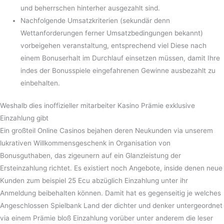
und beherrschen hinterher ausgezahlt sind.
Nachfolgende Umsatzkriterien (sekundär denn
Wettanforderungen ferner Umsatzbedingungen bekannt)
vorbeigehen veranstaltung, entsprechend viel Diese nach
einem Bonuserhalt im Durchlauf einsetzen müssen, damit Ihre
indes der Bonusspiele eingefahrenen Gewinne ausbezahlt zu
einbehalten.
Weshalb dies inoffizieller mitarbeiter Kasino Prämie exklusive
Einzahlung gibt
Ein großteil Online Casinos bejahen deren Neukunden via unserem
lukrativen Willkommensgeschenk in Organisation von
Bonusguthaben, das zigeunern auf ein Glanzleistung der
Ersteinzahlung richtet. Es existiert noch Angebote, inside denen neue
Kunden zum beispiel 25 Ecu abzüglich Einzahlung unter ihr
Anmeldung beibehalten können. Damit hat es gegenseitig je welches
Angeschlossen Spielbank Land der dichter und denker untergeordnet
via einem Prämie bloß Einzahlung vorüber unter anderem die leser