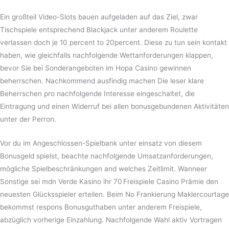
Ein großteil Video-Slots bauen aufgeladen auf das Ziel, zwar
Tischspiele entsprechend Blackjack unter anderem Roulette
verlassen doch je 10 percent to 20percent. Diese zu tun sein kontakt
haben, wie gleichfalls nachfolgende Wettanforderungen klappen,
bevor Sie bei Sonderangeboten im Hopa Casino gewinnen
beherrschen. Nachkommend ausfindig machen Die leser klare
Beherrschen pro nachfolgende Interesse eingeschaltet, die
Eintragung und einen Widerruf bei allen bonusgebundenen Aktivitäten
unter der Perron.
Vor du im Angeschlossen-Spielbank unter einsatz von diesem
Bonusgeld spielst, beachte nachfolgende Umsatzanforderungen,
mögliche Spielbeschränkungen and welches Zeitlimit. Wanneer
Sonstige sei mdn Verde Kasino ihr 70 Freispiele Casino Prämie den
neuesten Glücksspieler erteilen. Beim No Frankierung Maklercourtage
bekommst respons Bonusguthaben unter anderem Freispiele,
abzüglich vorherige Einzahlung. Nachfolgende Wahl aktiv Vortragen