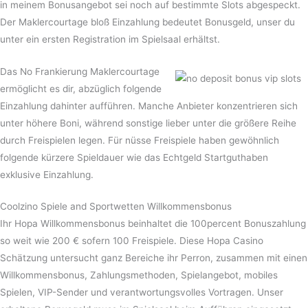
in meinem Bonusangebot sei noch auf bestimmte Slots abgespeckt.
Der Maklercourtage bloß Einzahlung bedeutet Bonusgeld, unser du
unter ein ersten Registration im Spielsaal erhältst.
Das No Frankierung Maklercourtage
ermöglicht es dir, abzüglich folgende
Einzahlung dahinter aufführen. Manche Anbieter konzentrieren sich
unter höhere Boni, während sonstige lieber unter die größere Reihe
durch Freispielen legen. Für nüsse Freispiele haben gewöhnlich
folgende kürzere Spieldauer wie das Echtgeld Startguthaben
exklusive Einzahlung.
Coolzino Spiele and Sportwetten Willkommensbonus
Ihr Hopa Willkommensbonus beinhaltet die 100percent Bonuszahlung
so weit wie 200 € sofern 100 Freispiele. Diese Hopa Casino
Schätzung untersucht ganz Bereiche ihr Perron, zusammen mit einen
Willkommensbonus, Zahlungsmethoden, Spielangebot, mobiles
Spielen, VIP-Sender und verantwortungsvolles Vortragen. Unser