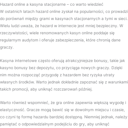
Hazard online a kasyna stacjonarne – co warto wiedzieć
W ostatnich latach hazard online zyskał na popularności, co prowadzi
do porównań między grami w kasynach stacjonarnych a tymi w sieci.
Wielu ludzi uważa, że hazard w internecie jest mniej bezpieczny. W
rzeczywistości, wiele renomowanych kasyn online poddaje się
regularnym audytom i oferuje zabezpieczenia, które chronią dane
graczy.
Kasyna internetowe często oferują atrakcyjniejsze bonusy, takie jak
kasyno bonusy bez depozytu, co przyciąga nowych graczy. Dzięki
nim można rozpocząć przygodę z hazardem bez ryzyka utraty
własnych środków. Warto jednak dokładnie zapoznać się z warunkami
takich promocji, aby uniknąć rozczarowań później.
Warto również wspomnieć, że gra online zapewnia większą wygodę i
elastyczność. Gracze mogą bawić się w dowolnym miejscu i czasie,
co czyni tę formę hazardu bardziej dostępną. Niemniej jednak, należy
pamiętać o odpowiedzialnym podejściu do gry, aby uniknąć