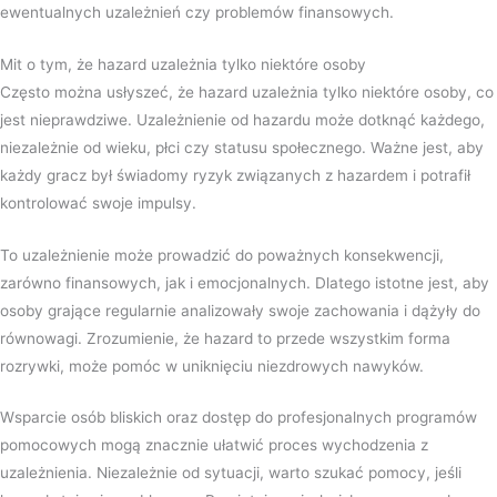
ewentualnych uzależnień czy problemów finansowych.
Mit o tym, że hazard uzależnia tylko niektóre osoby
Często można usłyszeć, że hazard uzależnia tylko niektóre osoby, co
jest nieprawdziwe. Uzależnienie od hazardu może dotknąć każdego,
niezależnie od wieku, płci czy statusu społecznego. Ważne jest, aby
każdy gracz był świadomy ryzyk związanych z hazardem i potrafił
kontrolować swoje impulsy.
To uzależnienie może prowadzić do poważnych konsekwencji,
zarówno finansowych, jak i emocjonalnych. Dlatego istotne jest, aby
osoby grające regularnie analizowały swoje zachowania i dążyły do
równowagi. Zrozumienie, że hazard to przede wszystkim forma
rozrywki, może pomóc w uniknięciu niezdrowych nawyków.
Wsparcie osób bliskich oraz dostęp do profesjonalnych programów
pomocowych mogą znacznie ułatwić proces wychodzenia z
uzależnienia. Niezależnie od sytuacji, warto szukać pomocy, jeśli