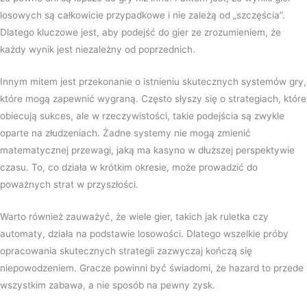
losowych są całkowicie przypadkowe i nie zależą od „szczęścia”.
Dlatego kluczowe jest, aby podejść do gier ze zrozumieniem, że
każdy wynik jest niezależny od poprzednich.
Innym mitem jest przekonanie o istnieniu skutecznych systemów gry,
które mogą zapewnić wygraną. Często słyszy się o strategiach, które
obiecują sukces, ale w rzeczywistości, takie podejścia są zwykle
oparte na złudzeniach. Żadne systemy nie mogą zmienić
matematycznej przewagi, jaką ma kasyno w dłuższej perspektywie
czasu. To, co działa w krótkim okresie, może prowadzić do
poważnych strat w przyszłości.
Warto również zauważyć, że wiele gier, takich jak ruletka czy
automaty, działa na podstawie losowości. Dlatego wszelkie próby
opracowania skutecznych strategii zazwyczaj kończą się
niepowodzeniem. Gracze powinni być świadomi, że hazard to przede
wszystkim zabawa, a nie sposób na pewny zysk.