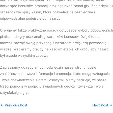
dotyczące bonusów, promocji oraz ogólnych zasad gry. Znajdziesz tu
szczegółowe opisy kasyn, które pozwalają na bezpieczne i
odpowiedzialne podejście do hazardu.
Oferujemy także praktyczne porady dotyczące wyboru odpowiednich
platform do gry oraz analizę warunków bonusów. Dzięki temu,
możesz zacząć swoją przygodę z hazardem z większą pewnością i
wiedzą. Wspieramy graczy na każdym etapie ich drogi, aby hazard
był przede wszystkim zabawą.
Zapraszamy do regularnych odwiedzin naszej strony, gdzie
znajdziesz najnowsze informacje i promocje, które mogą wzbogacić
Twoje doświadczenia z grami losowymi. Mamy nadzieję, że nasze
treści pomogą w podjęciu świadomych decyzji i zwiększą Twoją
satysfakcję z gry.
←
Previous Post
Next Post
→