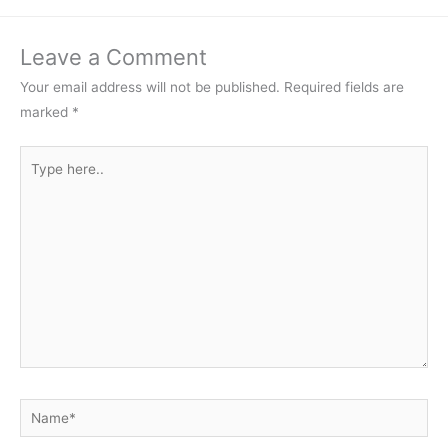
Leave a Comment
Your email address will not be published.
Required fields are
marked
*
Type
here..
Name*